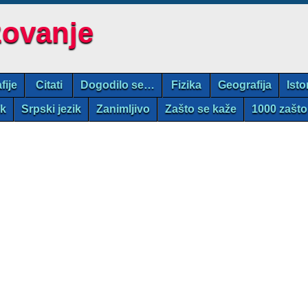
zovanje
fije
Citati
Dogodilo se…
Fizika
Geografija
Isto
ik
Srpski jezik
Zanimljivo
Zašto se kaže
1000 zašto