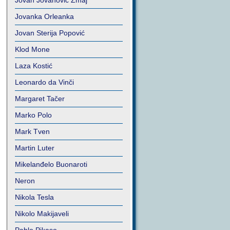
Jovan Jovanović Zmaj
Jovanka Orleanka
Jovan Sterija Popović
Klod Mone
Laza Kostić
Leonardo da Vinči
Margaret Tačer
Marko Polo
Mark Tven
Martin Luter
Mikelanđelo Buonaroti
Neron
Nikola Tesla
Nikolo Makijaveli