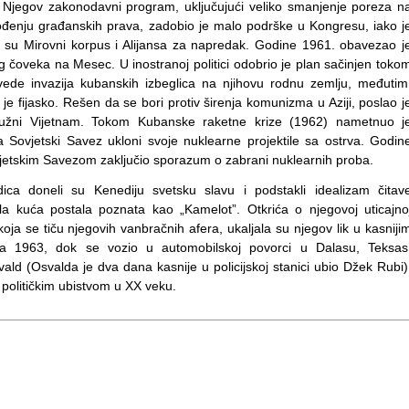
!” Njegov zakonodavni program, uključujući veliko smanjenje poreza n
đenju građanskih prava, zadobio je malo podrške u Kongresu, iako j
su Mirovni korpus i Alijansa za napredak. Godine 1961. obavezao j
 čoveka na Mesec. U inostranoj politici odobrio je plan sačinjen toko
vede invazija kubanskih izbeglica na njihovu rodnu zemlju, međutim
a je fijasko. Rešen da se bori protiv širenja komunizma u Aziji, poslao j
Južni Vijetnam. Tokom Kubanske raketne krize (1962) nametnuo j
Sovjetski Savez ukloni svoje nuklearne projektile sa ostrva. Godin
vjetskim Savezom zaključio sporazum o zabrani nuklearnih proba.
ica doneli su Kenediju svetsku slavu i podstakli idealizam čitav
la kuća postala poznata kao „Kamelot”. Otkrića o njegovoj uticajno
oja se tiču njegovih vanbračnih afera, ukaljala su njegov lik u kasniji
a 1963, dok se vozio u automobilskoj povorci u Dalasu, Teksas
ld (Osvalda je dva dana kasnije u policijskoj stanici ubio Džek Rubi)
 političkim ubistvom u XX veku.