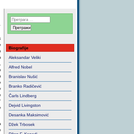
k
e
Biografije
m
a
Aleksandar Veliki
,
Alfred Nobel
m
u
Branislav Nušić
e
Branko Radičević
v
e
Čarls Lindberg
”
Dejvid Livingston
e
Desanka Maksimović
a
Džek Trbosek
e