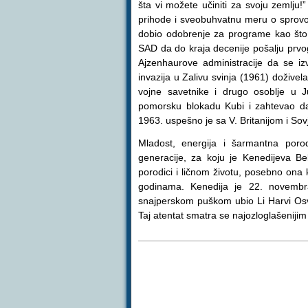
šta vi možete učiniti za svoju zemlju
prihode i sveobuhvatnu meru o sprovo
dobio odobrenje za programe kao što 
SAD da do kraja decenije pošalju prvog
Ajzenhaurove administracije da se iz
invazija u Zalivu svinja (1961) doživel
vojne savetnike i drugo osoblje u 
pomorsku blokadu Kubi i zahtevao da 
1963. uspešno je sa V. Britanijom i So
Mladost, energija i šarmantna porod
generacije, za koju je Kenedijeva Be
porodici i ličnom životu, posebno ona k
godinama. Kenedija je 22. novembr
snajperskom puškom ubio Li Harvi Osva
Taj atentat smatra se najozloglašenijim