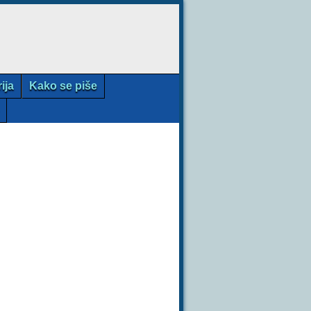
rija
Kako se piše