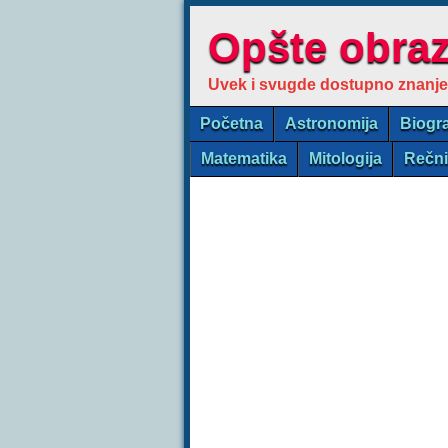
Opšte obra
Uvek i svugde dostupno znanje
Početna
Astronomija
Biogra
Matematika
Mitologija
Rečn