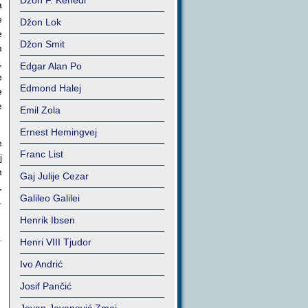
Džon F. Kenedi
a
e
Džon Lok
e
Džon Smit
m
,
Edgar Alan Po
e
Edmond Halej
e
e
Emil Zola
Ernest Hemingvej
e
Franc List
j
m
Gaj Julije Cezar
,
Galileo Galilei
.
Henrik Ibsen
Henri VIII Tjudor
Ivo Andrić
Josif Pančić