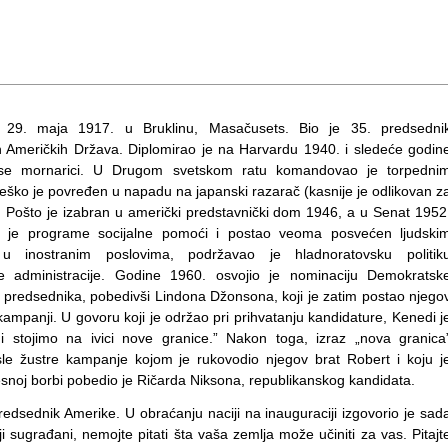
 29. maja 1917. u Bruklinu, Masačusets. Bio je 35. predsedni
h Američkih Država. Diplomirao je na Harvardu 1940. i sledeće godin
o se mornarici. U Drugom svetskom ratu komandovao je torpedni
ško je povređen u napadu na japanski razarač (kasnije je odlikovan z
 Pošto je izabran u američki predstavnički dom 1946, a u Senat 1952
 je programe socijalne pomoći i postao veoma posvećen ljudski
 u inostranim poslovima, podržavao je hladnoratovsku politik
 administracije. Godine 1960. osvojio je nominaciju Demokratsk
 predsednika, pobedivši Lindona Džonsona, koji je zatim postao njego
kampanji. U govoru koji je održao pri prihvatanju kandidature, Kenedi j
„Mi stojimo na ivici nove granice.” Nakon toga, izraz „nova granica
le žustre kampanje kojom je rukovodio njegov brat Robert i koju j
esnoj borbi pobedio je Ričarda Niksona, republikanskog kandidata.
 predsednik Amerike. U obraćanju naciji na inauguraciji izgovorio je sad
 sugrađani, nemojte pitati šta vaša zemlja može učiniti za vas. Pitajt