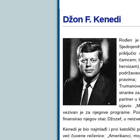
Džon F. Kenedi
Rođen je
Sjedinjeni
priključi
čamcem; te
heroizam).
podržavao
pravima;
Trumanove
stranke za
partner u 
izjavio: 
vezivan je za njegove programe. Pos
finansirao njegov otac Džozef, u neizv
Kenedi je bio najmlađi i prvi katolički
već čuvene rečenice: „Amerikanci, moji