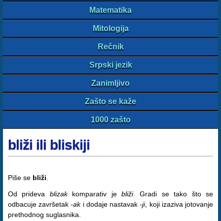
Matematika
Mitologija
Rečnik
Srpski jezik
Zanimljivo
Zašto se kaže
1000 zašto
bliži ili bliskiji
Piše se
bliži
.
Od prideva
blizak
komparativ je
bliži
. Gradi se tako što se
odbacuje završetak
-ak
i dodaje nastavak
-ji
, koji izaziva jotovanje
prethodnog suglasnika.