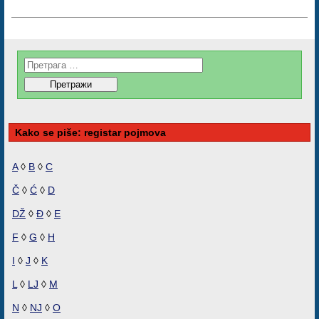
Kako se piše: registar pojmova
A
◊
B
◊
C
Č
◊
Ć
◊
D
DŽ
◊
Đ
◊
E
F
◊
G
◊
H
I
◊
J
◊
K
L
◊
LJ
◊
M
N
◊
NJ
◊
O