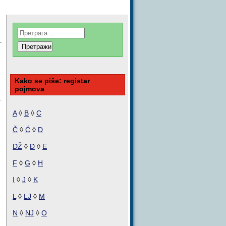
Kako se piše: registar
pojmova
A
◊
B
◊
C
Č
◊
Ć
◊
D
DŽ
◊
Đ
◊
E
F
◊
G
◊
H
I
◊
J
◊
K
L
◊
LJ
◊
M
N
◊
NJ
◊
O