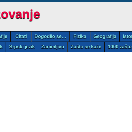
zovanje
fije
Citati
Dogodilo se…
Fizika
Geografija
Isto
ik
Srpski jezik
Zanimljivo
Zašto se kaže
1000 zašto