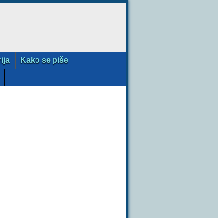
rija
Kako se piše