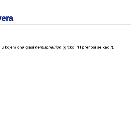
vera
, u kojem ona glasi
hēmisphaírion
(grčko PH prenosi se kao
f
).