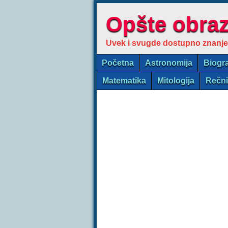
Opšte obra
Uvek i svugde dostupno znanje
Početna
Astronomija
Biogra
Matematika
Mitologija
Rečn