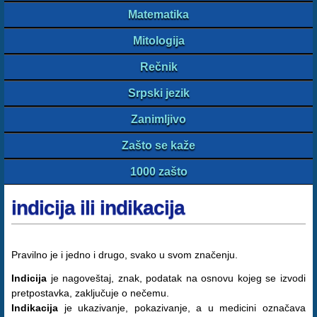
Matematika
Mitologija
Rečnik
Srpski jezik
Zanimljivo
Zašto se kaže
1000 zašto
indicija ili indikacija
Pravilno je i jedno i drugo, svako u svom značenju.
Indicija
je nagoveštaj, znak, podatak na osnovu kojeg se izvodi
pretpostavka, zaključuje o nečemu.
Indikacija
je ukazivanje, pokazivanje, a u medicini označava