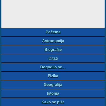
Početna
Astronomija
Biografije
Citati
Dogodilo se…
Fizika
Geografija
Istorija
Kako se piše