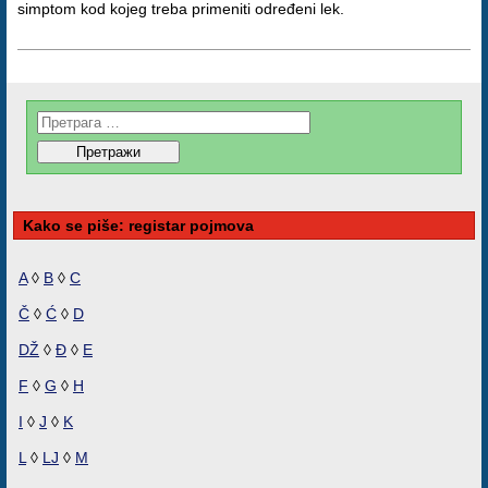
simptom kod kojeg treba primeniti određeni lek.
Kako se piše: registar pojmova
A
◊
B
◊
C
Č
◊
Ć
◊
D
DŽ
◊
Đ
◊
E
F
◊
G
◊
H
I
◊
J
◊
K
L
◊
LJ
◊
M