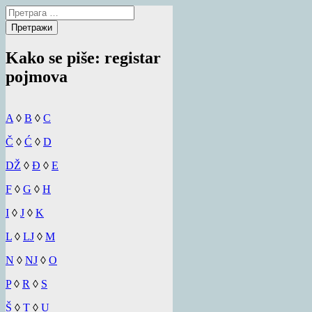
Претрага
за:
Kako se piše: registar
pojmova
A
◊
B
◊
C
Č
◊
Ć
◊
D
DŽ
◊
Đ
◊
E
F
◊
G
◊
H
I
◊
J
◊
K
L
◊
LJ
◊
M
N
◊
NJ
◊
O
P
◊
R
◊
S
Š
◊
T
◊
U