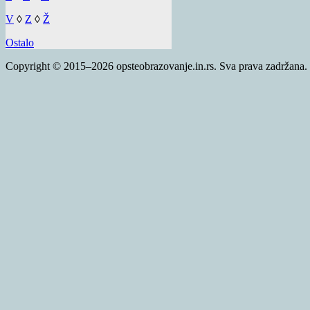
V
◊
Z
◊
Ž
Ostalo
Copyright © 2015–2026 opsteobrazovanje.in.rs. Sva prava zadržana