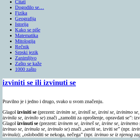
Citati
Dogodilo se…
Fizika
Geografija
Istorija
Kako se piše
Matematika
Mitologija
Rečnik
Srpski jezik
Zanimljivo
Zašto se kaže
1000 zašto
izviniti se ili izvinuti se
Pravilno je i jedno i drugo, svako u svom značenju.
Glagol
izviniti se
(prezent:
izvinim se, izviniš se, izvini se, izvinimo se,
izvinila se, izvinilo se
) znači „zamoliti za oproštenje, opravdati se”: izv
Glagol
izvinuti se
(prezent:
izvinem se, izvineš se, izvine se, izvinemo s
izvinuo se, izvinula se, izvinulo se
) znači „saviti se, izviti se” (npr.
izvi
izvinula
); „osloboditi se nekoga, nečega” (npr.
izvinuo se iz njenog za