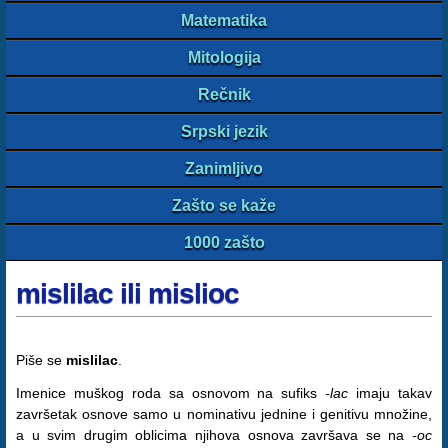
Matematika
Mitologija
Rečnik
Srpski jezik
Zanimljivo
Zašto se kaže
1000 zašto
mislilac ili mislioc
Piše se
mislilac
.
Imenice muškog roda sa osnovom na sufiks
-lac
imaju takav
završetak osnove samo u nominativu jednine i genitivu množine,
a u svim drugim oblicima njihova osnova završava se na
-oc