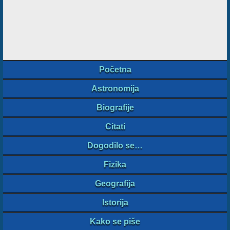
Početna
Astronomija
Biografije
Citati
Dogodilo se…
Fizika
Geografija
Istorija
Kako se piše