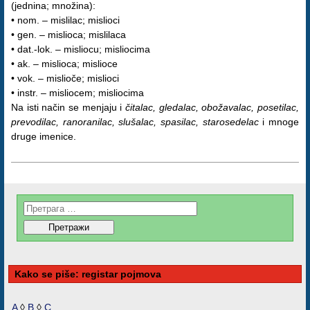
(jednina; množina):
• nom. – mislilac; mislioci
• gen. – mislioca; mislilaca
• dat.-lok. – misliocu; misliocima
• ak. – mislioca; mislioce
• vok. – mislioče; mislioci
• instr. – misliocem; misliocima
Na isti način se menjaju i
čitalac, gledalac, obožavalac, posetilac,
prevodilac, ranoranilac, slušalac, spasilac, starosedelac
i mnoge
druge imenice.
Kako se piše: registar pojmova
A
◊
B
◊
C