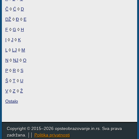
Č
◊
Ć
◊
D
DŽ
◊
Đ
◊
E
F
◊
G
◊
H
I
◊
J
◊
K
L
◊
LJ
◊
M
N
◊
NJ
◊
O
P
◊
R
◊
S
Š
◊
T
◊
U
V
◊
Z
◊
Ž
Ostalo
Copyright © 2015–2026 opsteobrazovanje.in.rs. Sva prava
zadržana. ││
Politika privatnosti