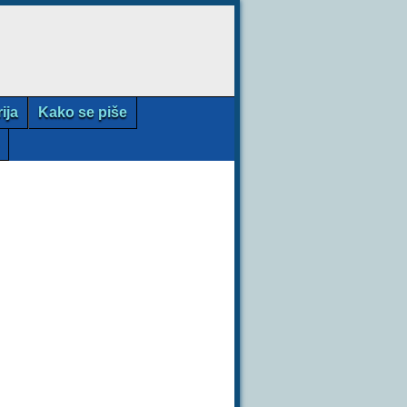
rija
Kako se piše