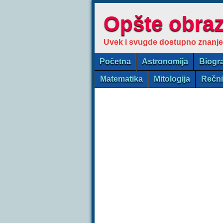
Opšte obra
Uvek i svugde dostupno znanje
Početna
Astronomija
Biogra
Matematika
Mitologija
Rečn