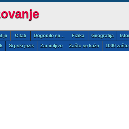
zovanje
fije
Citati
Dogodilo se…
Fizika
Geografija
Isto
ik
Srpski jezik
Zanimljivo
Zašto se kaže
1000 zašto