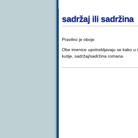
sadržaj ili sadržina
Pravilno je oboje.
Obe imenice upotrebljavaju se kako u 
kutije, sadržaj/sadržina romana.