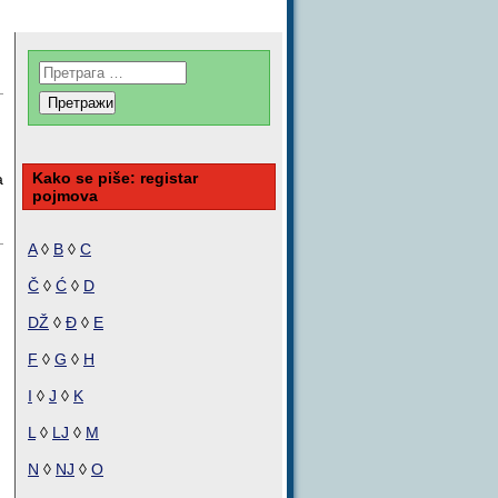
Kako se piše: registar
a
pojmova
A
◊
B
◊
C
Č
◊
Ć
◊
D
DŽ
◊
Đ
◊
E
F
◊
G
◊
H
I
◊
J
◊
K
L
◊
LJ
◊
M
N
◊
NJ
◊
O