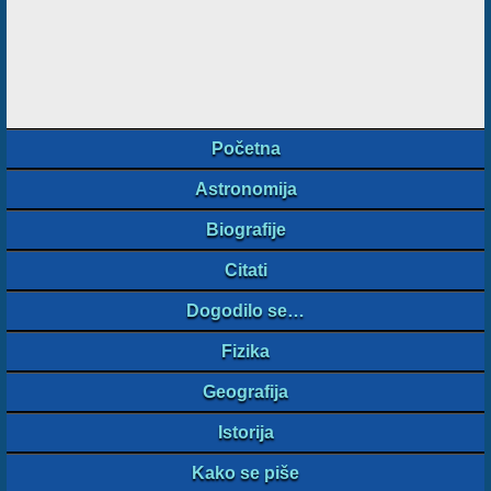
Početna
Astronomija
Biografije
Citati
Dogodilo se…
Fizika
Geografija
Istorija
Kako se piše