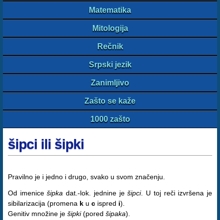
Matematika
Mitologija
Rečnik
Srpski jezik
Zanimljivo
Zašto se kaže
1000 zašto
šipci ili šipki
Pravilno je i jedno i drugo, svako u svom značenju.
Od imenice
šipka
dat.-lok. jednine je
šipci
. U toj reči izvršena je
sibilarizacija (promena
k
u
c
ispred
i
).
Genitiv množine je
šipki
(pored
šipaka
).