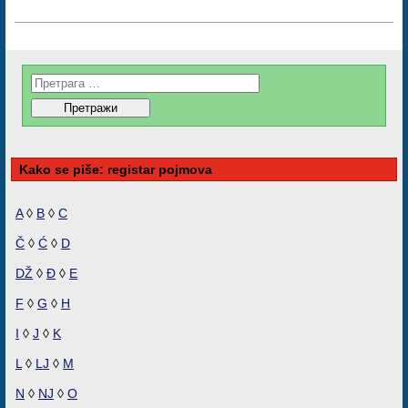
Kako se piše: registar pojmova
A
◊
B
◊
C
Č
◊
Ć
◊
D
DŽ
◊
Đ
◊
E
F
◊
G
◊
H
I
◊
J
◊
K
L
◊
LJ
◊
M
N
◊
NJ
◊
O