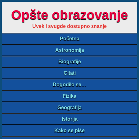
Opšte obrazovanje
Uvek i svugde dostupno znanje
Početna
Astronomija
Biografije
Citati
Dogodilo se…
Fizika
Geografija
Istorija
Kako se piše