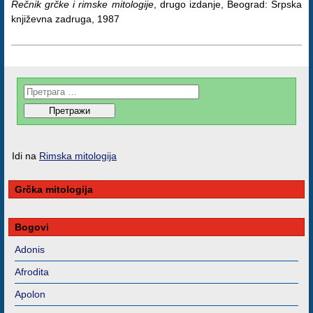
Rečnik grčke i rimske mitologije
, drugo izdanje, Beograd: Srpska
književna zadruga, 1987
Idi na
Rimska mitologija
Grčka mitologija
Bogovi
Adonis
Afrodita
Apolon