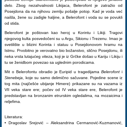
delo. Zbog nezahvalnosti Likijaca, Belerofont je zatražio od
Posejdona da na njihovu zemlju pošalje potop. Kad je voda već
naišla, žene su zadigle haljine, a Belerofont i voda su se povukli
od stida.
Belerofont je poštovan kao heroj u Korintu i Likiji. Tragovi
njegovog kulta posvedočeni su u Argu, Sikionu i Trezenu. Imao je
svetilište u blizini Korinta i statuu u Posejdonovom hramu na
Istmu. Prvobitno je verovatno bio božanstvo, slično Posejdonu, ili
neka vrsta lutajućeg viteza, koji je iz Grčke došao u Kariju i Likiju i
tu se ženidbom povezao sa uglednim porodicama.
Mit o Belerofontu obradio je Euripid u tragedijama
Belerofont
i
Stenebeja
, koje su samo delimično sačuvane. Pojedine scene iz
tog mita (najčešće ubijanje Himere) prikazane su na vazama iz
VII veka stare ere; počev od IV veka stare ere, Belerofont je
predstavljan na bronzanim etrurskim ogledalima, na mozaicima i
reljefima.
Literatura:
• Dragoslav Srejović – Aleksandrina Cermanović-Kuzmanović,