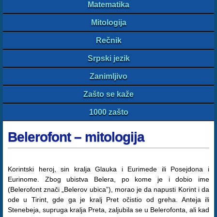
Matematika
Mitologija
Rečnik
Srpski jezik
Zanimljivo
Zašto se kaže
1000 zašto
Belerofont – mitologija
Korintski heroj, sin kralja Glauka i Eurimede ili Posejdona i
Eurinome. Zbog ubistva Belera, po kome je i dobio ime
(Belerofont znači „Belerov ubica”), morao je da napusti Korint i da
ode u Tirint, gde ga je kralj Pret očistio od greha. Anteja ili
Stenebeja, supruga kralja Preta, zaljubila se u Belerofonta, ali kad