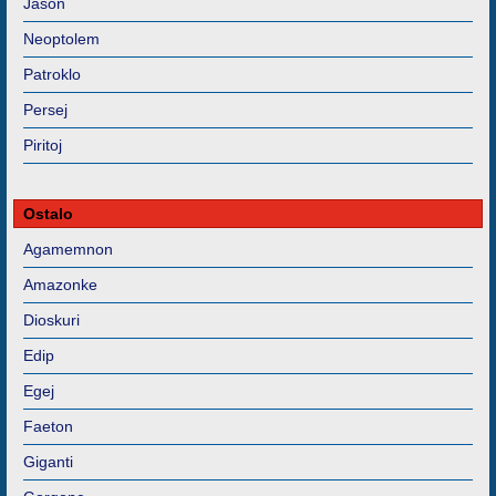
Jason
Neoptolem
Patroklo
Persej
Piritoj
Ostalo
Agamemnon
Amazonke
Dioskuri
Edip
Egej
Faeton
Giganti