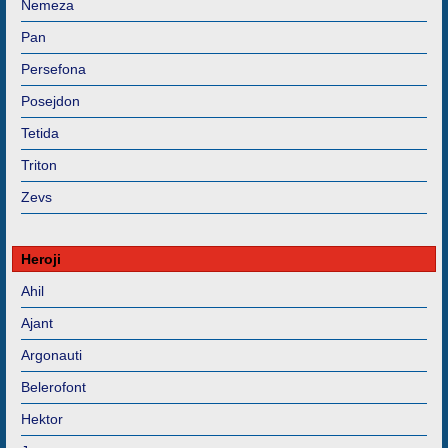
Nemeza
Pan
Persefona
Posejdon
Tetida
Triton
Zevs
Heroji
Ahil
Ajant
Argonauti
Belerofont
Hektor