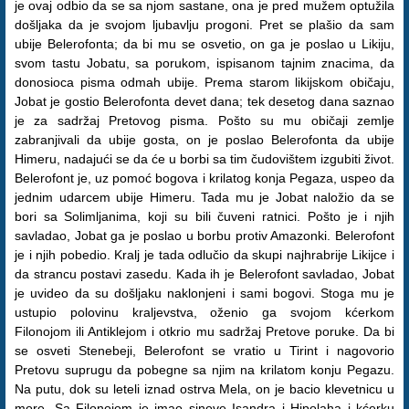
je ovaj odbio da se sa njom sastane, ona je pred mužem optužila
došljaka da je svojom ljubavlju progoni. Pret se plašio da sam
ubije Belerofonta; da bi mu se osvetio, on ga je poslao u Likiju,
svom tastu Jobatu, sa porukom, ispisanom tajnim znacima, da
donosioca pisma odmah ubije. Prema starom likijskom običaju,
Jobat je gostio Belerofonta devet dana; tek desetog dana saznao
je za sadržaj Pretovog pisma. Pošto su mu običaji zemlje
zabranjivali da ubije gosta, on je poslao Belerofonta da ubije
Himeru, nadajući se da će u borbi sa tim čudovištem izgubiti život.
Belerofont je, uz pomoć bogova i krilatog konja Pegaza, uspeo da
jednim udarcem ubije Himeru. Tada mu je Jobat naložio da se
bori sa Solimljanima, koji su bili čuveni ratnici. Pošto je i njih
savladao, Jobat ga je poslao u borbu protiv Amazonki. Belerofont
je i njih pobedio. Kralj je tada odlučio da skupi najhrabrije Likijce i
da strancu postavi zasedu. Kada ih je Belerofont savladao, Jobat
je uvideo da su došljaku naklonjeni i sami bogovi. Stoga mu je
ustupio polovinu kraljevstva, oženio ga svojom kćerkom
Filonojom ili Antiklejom i otkrio mu sadržaj Pretove poruke. Da bi
se osveti Stenebeji, Belerofont se vratio u Tirint i nagovorio
Pretovu suprugu da pobegne sa njim na krilatom konju Pegazu.
Na putu, dok su leteli iznad ostrva Mela, on je bacio klevetnicu u
more. Sa Filonojom je imao sinove Isandra i Hipolaha i kćerku