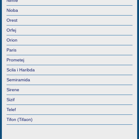
Nimfe
Nioba
Orest
Orfej
Orion
Paris
Prometej
Scila i Haribda
Semiramida
Sirene
Sizif
Telef
Tifon (Tifaon)