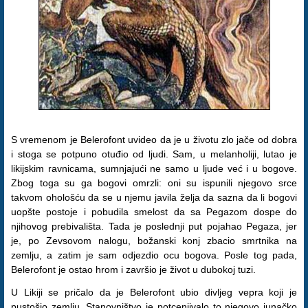
S vremenom je Belerofont uvideo da je u životu zlo jače od dobra
i stoga se potpuno otuđio od ljudi. Sam, u melanholiji, lutao je
likijskim ravnicama, sumnjajući ne samo u ljude već i u bogove.
Zbog toga su ga bogovi omrzli: oni su ispunili njegovo srce
takvom ohološću da se u njemu javila želja da sazna da li bogovi
uopšte postoje i pobudila smelost da sa Pegazom dospe do
njihovog prebivališta. Tada je poslednji put pojahao Pegaza, jer
je, po Zevsovom nalogu, božanski konj zbacio smrtnika na
zemlju, a zatim je sam odjezdio ocu bogova. Posle tog pada,
Belerofont je ostao hrom i završio je život u dubokoj tuzi.
U Likiji se pričalo da je Belerofont ubio divljeg vepra koji je
pustošio zemlju. Stanovništvo je potcenjivalo to njegovo junačko