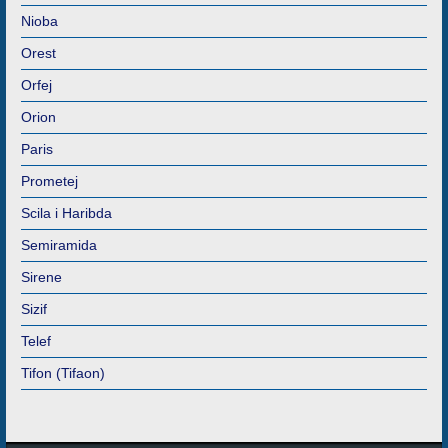
Nioba
Orest
Orfej
Orion
Paris
Prometej
Scila i Haribda
Semiramida
Sirene
Sizif
Telef
Tifon (Tifaon)