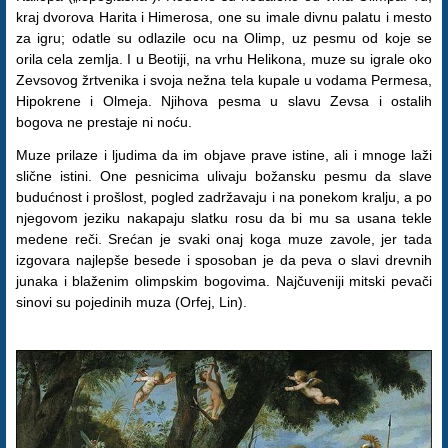
kraj dvorova Harita i Himerosa, one su imale divnu palatu i mesto
za igru; odatle su odlazile ocu na Olimp, uz pesmu od koje se
orila cela zemlja. I u Beotiji, na vrhu Helikona, muze su igrale oko
Zevsovog žrtvenika i svoja nežna tela kupale u vodama Permesa,
Hipokrene i Olmeja. Njihova pesma u slavu Zevsa i ostalih
bogova ne prestaje ni noću.
Muze prilaze i ljudima da im objave prave istine, ali i mnoge laži
slične istini. One pesnicima ulivaju božansku pesmu da slave
budućnost i prošlost, pogled zadržavaju i na ponekom kralju, a po
njegovom jeziku nakapaju slatku rosu da bi mu sa usana tekle
medene reči. Srećan je svaki onaj koga muze zavole, jer tada
izgovara najlepše besede i sposoban je da peva o slavi drevnih
junaka i blaženim olimpskim bogovima. Najčuveniji mitski pevači
sinovi su pojedinih muza (Orfej, Lin).