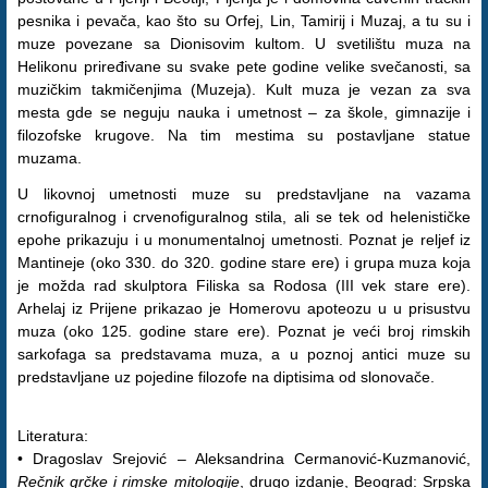
pesnika i pevača, kao što su Orfej, Lin, Tamirij i Muzaj, a tu su i
muze povezane sa Dionisovim kultom. U svetilištu muza na
Helikonu priređivane su svake pete godine velike svečanosti, sa
muzičkim takmičenjima (Muzeja). Kult muza je vezan za sva
mesta gde se neguju nauka i umetnost – za škole, gimnazije i
filozofske krugove. Na tim mestima su postavljane statue
muzama.
U likovnoj umetnosti muze su predstavljane na vazama
crnofiguralnog i crvenofiguralnog stila, ali se tek od helenističke
epohe prikazuju i u monumentalnoj umetnosti. Poznat je reljef iz
Mantineje (oko 330. do 320. godine stare ere) i grupa muza koja
je možda rad skulptora Filiska sa Rodosa (III vek stare ere).
Arhelaj iz Prijene prikazao je Homerovu apoteozu u u prisustvu
muza (oko 125. godine stare ere). Poznat je veći broj rimskih
sarkofaga sa predstavama muza, a u poznoj antici muze su
predstavljane uz pojedine filozofe na diptisima od slonovače.
Literatura:
• Dragoslav Srejović – Aleksandrina Cermanović-Kuzmanović,
Rečnik grčke i rimske mitologije
, drugo izdanje, Beograd: Srpska