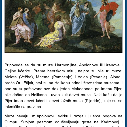
Pripoveda se da su muze Harmonijine, Apolonove ili Uranove i
Gejine kćerke. Prema beotskom mitu, najpre su bile tri muze:
Meleta (Vežba), Mnema (Pamćenje) i Aoida (Pevanje). Aloadi,
braća Ot i Efijalt, prvi su na Helikonu prineli žrtve trima muzama, i
one su tu poštovane sve dok jedan Makedonac, po imenu Pijer,
nije došao do Helikona i uveo kult devet muza. Neki kažu da je
Pijer imao devet kćerki, devet lažnih muza (Pijeride), koje su se
takmičile sa pravima.
Muze pevaju uz Apolonovu svirku i razgaljuju srca bogova na
Olimpu. Svojom pesmom oduševljavaju goste na Kadmovoj i