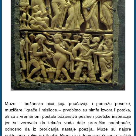
Muze – božanska bića koja poučavaju i pomažu pesnike,
muzičare, igrače i mislioce – prvobitno su nimfe izvora i potoka,
ali su s vremenom postale božanstva pesme i poetske inspiracije
jer se verovalo da tekuća voda daje proročko nadahnuće,
odnosno da iz proricanja nastaje poezija. Muze su najpre
poštovane u Pijeriji i Beotiji; Pijerija je i domovina čuvenih tračkih