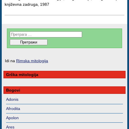
književna zadruga, 1987
Idi na
Rimska mitologija
Grčka mitologija
Bogovi
Adonis
Afrodita
Apolon
Ares