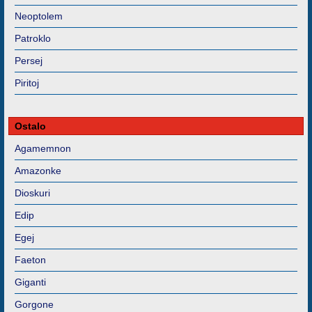
Neoptolem
Patroklo
Persej
Piritoj
Ostalo
Agamemnon
Amazonke
Dioskuri
Edip
Egej
Faeton
Giganti
Gorgone