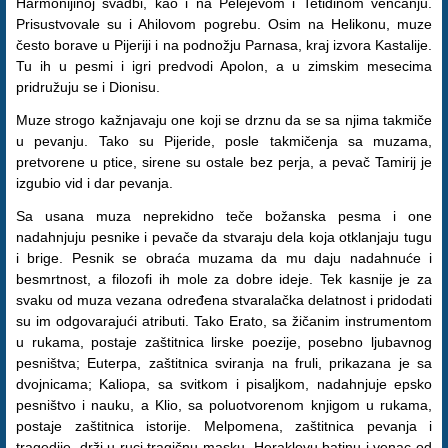
Harmonijinoj svadbi, kao i na Pelejevom i Tetidinom venčanju.
Prisustvovale su i Ahilovom pogrebu. Osim na Helikonu, muze
često borave u Pijeriji i na podnožju Parnasa, kraj izvora Kastalije.
Tu ih u pesmi i igri predvodi Apolon, a u zimskim mesecima
pridružuju se i Dionisu.
Muze strogo kažnjavaju one koji se drznu da se sa njima takmiče
u pevanju. Tako su Pijeride, posle takmičenja sa muzama,
pretvorene u ptice, sirene su ostale bez perja, a pevač Tamirij je
izgubio vid i dar pevanja.
Sa usana muza neprekidno teče božanska pesma i one
nadahnjuju pesnike i pevače da stvaraju dela koja otklanjaju tugu
i brige. Pesnik se obraća muzama da mu daju nadahnuće i
besmrtnost, a filozofi ih mole za dobre ideje. Tek kasnije je za
svaku od muza vezana određena stvaralačka delatnost i pridodati
su im odgovarajući atributi. Tako Erato, sa žičanim instrumentom
u rukama, postaje zaštitnica lirske poezije, posebno ljubavnog
pesništva; Euterpa, zaštitnica sviranja na fruli, prikazana je sa
dvojnicama; Kaliopa, sa svitkom i pisaljkom, nadahnjuje epsko
pesništvo i nauku, a Klio, sa poluotvorenom knjigom u rukama,
postaje zaštitnica istorije. Melpomena, zaštitnica pevanja i
tragedije, drži u ruci tragičnu masku, Heraklovu batinu i venac od