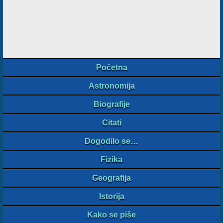
Početna
Astronomija
Biografije
Citati
Dogodilo se…
Fizika
Geografija
Istorija
Kako se piše