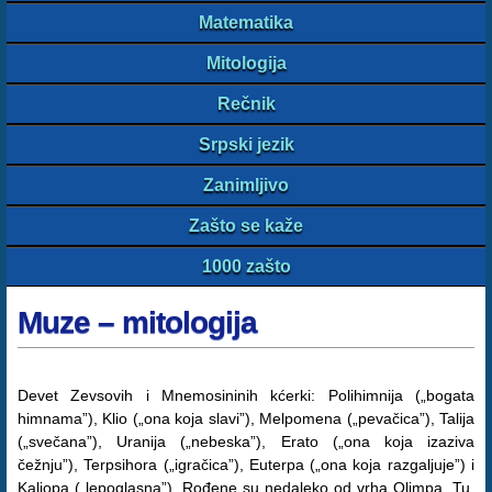
Matematika
Mitologija
Rečnik
Srpski jezik
Zanimljivo
Zašto se kaže
1000 zašto
Muze – mitologija
Devet Zevsovih i Mnemosininih kćerki: Polihimnija („bogata
himnama”), Klio („ona koja slavi”), Melpomena („pevačica”), Talija
(„svečana”), Uranija („nebeska”), Erato („ona koja izaziva
čežnju”), Terpsihora („igračica”), Euterpa („ona koja razgaljuje”) i
Kaliopa („lepoglasna”). Rođene su nedaleko od vrha Olimpa. Tu,