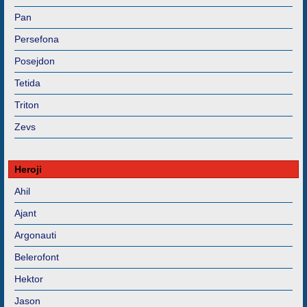
Pan
Persefona
Posejdon
Tetida
Triton
Zevs
Heroji
Ahil
Ajant
Argonauti
Belerofont
Hektor
Jason