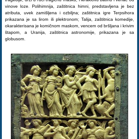
vinove loze. Polihimnija, zaštitnica himni, predstavljena je bez
atributa, uvek zamišljena i ozbiljna; zaštitnica igre Terpsihora
prikazana je sa lirom ili plektronom; Talija, zaštitnica komedije,
okarakterisana je komičnom maskom, vencem od bršljana i krivim
štapom, a Uranija, zaštitnica astronomije, prikazana je sa
globusom.