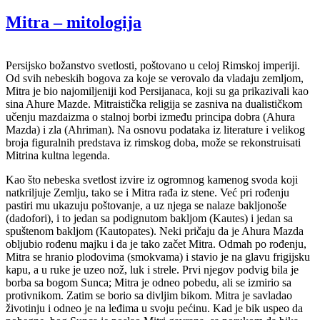
Mitra – mitologija
Persijsko božanstvo svetlosti, poštovano u celoj Rimskoj imperiji.
Od svih nebeskih bogova za koje se verovalo da vladaju zemljom,
Mitra je bio najomiljeniji kod Persijanaca, koji su ga prikazivali kao
sina Ahure Mazde. Mitraistička religija se zasniva na dualističkom
učenju mazdaizma o stalnoj borbi između principa dobra (Ahura
Mazda) i zla (Ahriman). Na osnovu podataka iz literature i velikog
broja figuralnih predstava iz rimskog doba, može se rekonstruisati
Mitrina kultna legenda.
Kao što nebeska svetlost izvire iz ogromnog kamenog svoda koji
natkriljuje Zemlju, tako se i Mitra rađa iz stene. Već pri rođenju
pastiri mu ukazuju poštovanje, a uz njega se nalaze bakljonoše
(dadofori), i to jedan sa podignutom bakljom (Kautes) i jedan sa
spuštenom bakljom (Kautopates). Neki pričaju da je Ahura Mazda
obljubio rođenu majku i da je tako začet Mitra. Odmah po rođenju,
Mitra se hranio plodovima (smokvama) i stavio je na glavu frigijsku
kapu, a u ruke je uzeo nož, luk i strele. Prvi njegov podvig bila je
borba sa bogom Sunca; Mitra je odneo pobedu, ali se izmirio sa
protivnikom. Zatim se borio sa divljim bikom. Mitra je savladao
životinju i odneo je na leđima u svoju pećinu. Kad je bik uspeo da