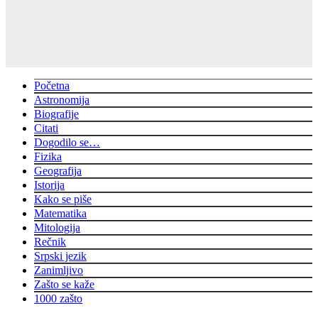
Početna
Astronomija
Biografije
Citati
Dogodilo se…
Fizika
Geografija
Istorija
Kako se piše
Matematika
Mitologija
Rečnik
Srpski jezik
Zanimljivo
Zašto se kaže
1000 zašto