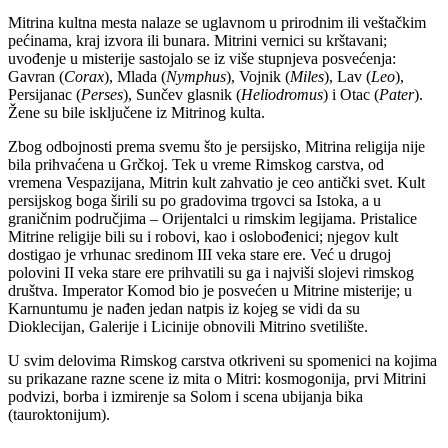
Mitrina kultna mesta nalaze se uglavnom u prirodnim ili veštačkim
pećinama, kraj izvora ili bunara. Mitrini vernici su krštavani;
uvođenje u misterije sastojalo se iz više stupnjeva posvećenja:
Gavran (
Corax
), Mlada (
Nymphus
), Vojnik (
Miles
), Lav (
Leo
),
Persijanac (
Perses
), Sunčev glasnik (
Heliodromus
) i Otac (
Pater
).
Žene su bile isključene iz Mitrinog kulta.
Zbog odbojnosti prema svemu što je persijsko, Mitrina religija nije
bila prihvaćena u Grčkoj. Tek u vreme Rimskog carstva, od
vremena Vespazijana, Mitrin kult zahvatio je ceo antički svet. Kult
persijskog boga širili su po gradovima trgovci sa Istoka, a u
graničnim područjima – Orijentalci u rimskim legijama. Pristalice
Mitrine religije bili su i robovi, kao i oslobođenici; njegov kult
dostigao je vrhunac sredinom III veka stare ere. Već u drugoj
polovini II veka stare ere prihvatili su ga i najviši slojevi rimskog
društva. Imperator Komod bio je posvećen u Mitrine misterije; u
Karnuntumu je nađen jedan natpis iz kojeg se vidi da su
Dioklecijan, Galerije i Licinije obnovili Mitrino svetilište.
U svim delovima Rimskog carstva otkriveni su spomenici na kojima
su prikazane razne scene iz mita o Mitri: kosmogonija, prvi Mitrini
podvizi, borba i izmirenje sa Solom i scena ubijanja bika
(tauroktonijum).