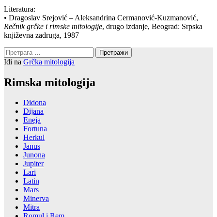
Literatura:
• Dragoslav Srejović – Aleksandrina Cermanović-Kuzmanović,
Rečnik grčke i rimske mitologije
, drugo izdanje, Beograd: Srpska
književna zadruga, 1987
Претрага
за:
Idi na
Grčka mitologija
Rimska mitologija
Didona
Dijana
Eneja
Fortuna
Herkul
Janus
Junona
Jupiter
Lari
Latin
Mars
Minerva
Mitra
Romul i Rem