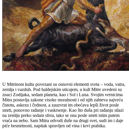
U Mitrinom kultu povezani su osnovni elementi sveta – voda, vatra,
zemlja i vazduh. Pod haldejskim uticajem, u kult Mitre uvedeni su
znaci Zodijaka, sedam planeta, kao i Sol i Luna. Svojim vernicima
Mitra postavlja zakone visoke moralnosti i od njih zahteva najveću
čistotu, askezu i čednost, a zauzvrat im obećava lepši život posle
smrti, ponovno rađanje i vaskrsenje. Kao što duša pri rađanju silazi
na zemlju preko sedam sfera, tako se ona posle smrti istim putem
vraća na nebo. Sam Mitra odvodi duše na drugi svet, sudi im i daje
piće besmrtnosti, napitak spravljen od vina i krvi prabika.