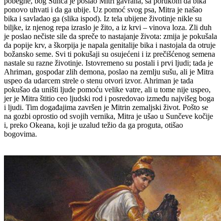
pobegne, bog Sunca je poslao Mitri gavrana, sa porukom da bika
ponovo uhvati i da ga ubije. Uz pomoć svog psa, Mitra je našao
bika i savladao ga (slika ispod). Iz tela ubijene životinje nikle su
biljke, iz njenog repa izraslo je žito, a iz krvi – vinova loza. Zli duh
je poslao nečiste sile da spreče to nastajanje života: zmija je pokušala
da popije krv, a škorpija je napala genitalije bika i nastojala da otruje
božansko seme. Svi ti pokušaji su osujećeni i iz prečišćenog semena
nastale su razne životinje. Istovremeno su postali i prvi ljudi; tada je
Ahriman, gospodar zlih demona, poslao na zemlju sušu, ali je Mitra
uspeo da udarcem strele o stenu otvori izvor. Ahriman je tada
pokušao da uništi ljude pomoću velike vatre, ali u tome nije uspeo,
jer je Mitra štitio ceo ljudski rod i posredovao između najvišeg boga
i ljudi. Tim događajima završen je Mitrin zemaljski život. Pošto se
na gozbi oprostio od svojih vernika, Mitra je ušao u Sunčeve kočije
i, preko Okeana, koji je uzalud težio da ga proguta, otišao
bogovima.