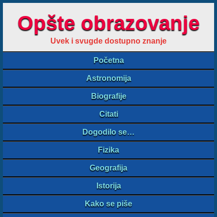
Opšte obrazovanje
Uvek i svugde dostupno znanje
Početna
Astronomija
Biografije
Citati
Dogodilo se…
Fizika
Geografija
Istorija
Kako se piše