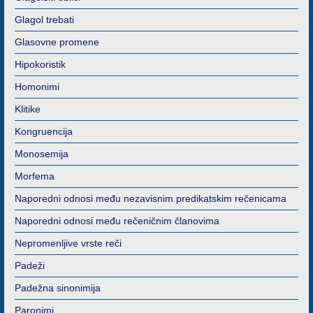
Glagol trebati
Glasovne promene
Hipokoristik
Homonimi
Klitike
Kongruencija
Monosemija
Morfema
Naporedni odnosi među nezavisnim predikatskim rečenicama
Naporedni odnosi među rečeničnim članovima
Nepromenljive vrste reči
Padeži
Padežna sinonimija
Paronimi