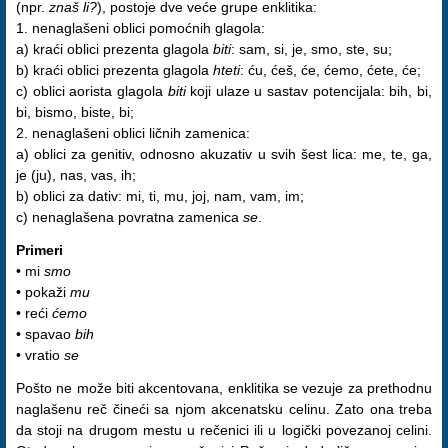
(npr.
znaš li?
), postoje dve veće grupe enklitika:
1. nenaglašeni oblici pomoćnih glagola:
a) kraći oblici prezenta glagola
biti
: sam, si, je, smo, ste, su;
b) kraći oblici prezenta glagola
hteti
: ću, ćeš, će, ćemo, ćete, će;
c) oblici aorista glagola
biti
koji ulaze u sastav potencijala: bih, bi,
bi, bismo, biste, bi;
2. nenaglašeni oblici ličnih zamenica:
a) oblici za genitiv, odnosno akuzativ u svih šest lica: me, te, ga,
je (ju), nas, vas, ih;
b) oblici za dativ: mi, ti, mu, joj, nam, vam, im;
c) nenaglašena povratna zamenica
se
.
Primeri
• mi
smo
• pokaži
mu
• reći
ćemo
• spavao
bih
• vratio
se
Pošto ne može biti akcentovana, enklitika se vezuje za prethodnu
naglašenu reč čineći sa njom akcenatsku celinu. Zato ona treba
da stoji na drugom mestu u rečenici ili u logički povezanoj celini.