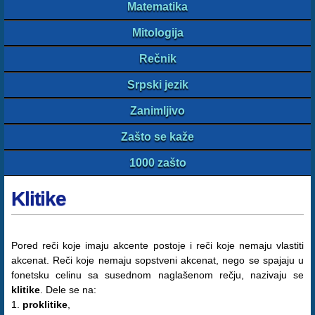
Matematika
Mitologija
Rečnik
Srpski jezik
Zanimljivo
Zašto se kaže
1000 zašto
Klitike
Pored reči koje imaju akcente postoje i reči koje nemaju vlastiti
akcenat. Reči koje nemaju sopstveni akcenat, nego se spajaju u
fonetsku celinu sa susednom naglašenom rečju, nazivaju se
klitike
. Dele se na:
1.
proklitike
,