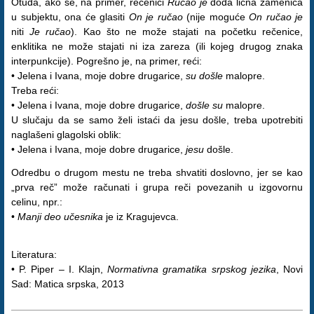
Otuda, ako se, na primer, rečenici
Ručao je
doda lična zamenica
u subjektu, ona će glasiti
On je ručao
(nije moguće
On ručao je
niti
Je ručao
). Kao što ne može stajati na početku rečenice,
enklitika ne može stajati ni iza zareza (ili kojeg drugog znaka
interpunkcije). Pogrešno je, na primer, reći:
• Jelena i Ivana, moje dobre drugarice,
su došle
malopre.
Treba reći:
• Jelena i Ivana, moje dobre drugarice,
došle su
malopre.
U slučaju da se samo želi istaći da jesu došle, treba upotrebiti
naglašeni glagolski oblik:
• Jelena i Ivana, moje dobre drugarice,
jesu
došle.
Odredbu o drugom mestu ne treba shvatiti doslovno, jer se kao
„prva reč” može računati i grupa reči povezanih u izgovornu
celinu, npr.:
•
Manji deo učesnika
je iz Kragujevca.
Literatura:
• P. Piper – I. Klajn,
Normativna gramatika srpskog jezika
, Novi
Sad: Matica srpska, 2013