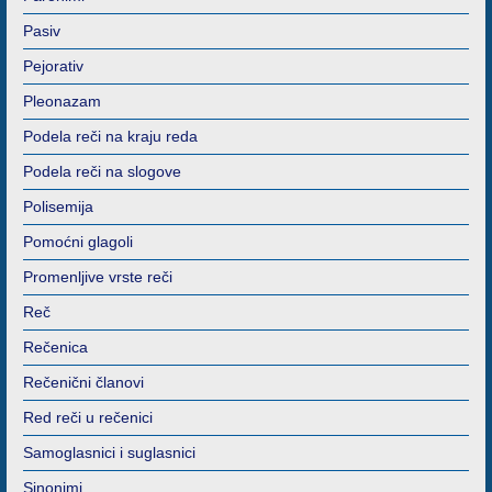
Pasiv
Pejorativ
Pleonazam
Podela reči na kraju reda
Podela reči na slogove
Polisemija
Pomoćni glagoli
Promenljive vrste reči
Reč
Rečenica
Rečenični članovi
Red reči u rečenici
Samoglasnici i suglasnici
Sinonimi