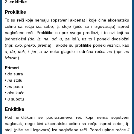
2.
enklitike
.
Proklitike
To su reči koje nemaju sopstveni akcenat i koje čine akcenatsku
celinu sa rečju iza sebe, tj. stoje (pišu se i izgovaraju) ispred
naglašene reči. Proklitike su pre svega predlozi, i to svi koji su
jednosložni (
do, iz, na, od, u, za
itd.), uz to i poneki dvosložni
(npr.
oko, preko, prema
). Takođe su proklitike poneki veznici, kao
a, da, dok, i, jer
, a uz neke glagole i odrična rečca
ne
(npr.
ne
izlazim
).
Primeri
•
do
sutra
•
na
stolu
•
ne
pada
•
oko
kuće
•
u
subotu
Enklitike
Pod enklitikom se podrazumeva reč koja nema sopstveni
naglasak, nego čini akcenatsku celinu sa rečju ispred sebe, tj.
stoji (piše se i izgovara) iza naglašene reči. Pored upitne rečce
li