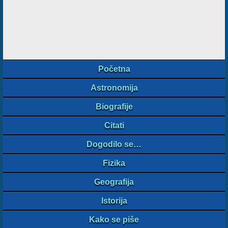
Početna
Astronomija
Biografije
Citati
Dogodilo se…
Fizika
Geografija
Istorija
Kako se piše