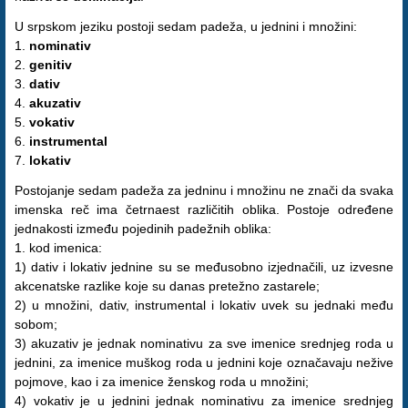
U srpskom jeziku postoji sedam padeža, u jednini i množini:
1.
nominativ
2.
genitiv
3.
dativ
4.
akuzativ
5.
vokativ
6.
instrumental
7.
lokativ
Postojanje sedam padeža za jedninu i množinu ne znači da svaka
imenska reč ima četrnaest različitih oblika. Postoje određene
jednakosti između pojedinih padežnih oblika:
1. kod imenica:
1) dativ i lokativ jednine su se međusobno izjednačili, uz izvesne
akcenatske razlike koje su danas pretežno zastarele;
2) u množini, dativ, instrumental i lokativ uvek su jednaki među
sobom;
3) akuzativ je jednak nominativu za sve imenice srednjeg roda u
jednini, za imenice muškog roda u jednini koje označavaju nežive
pojmove, kao i za imenice ženskog roda u množini;
4) vokativ je u jednini jednak nominativu za imenice srednjeg