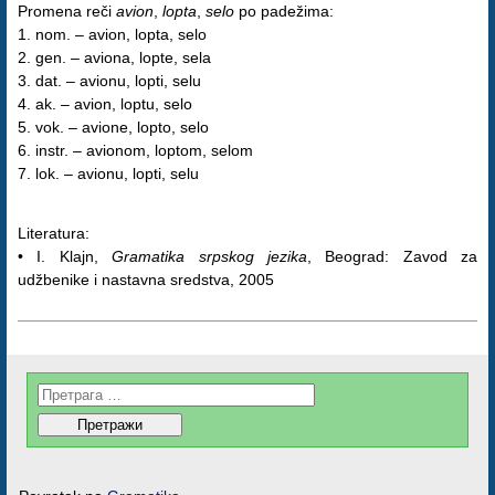
Promena reči
avion
,
lopta
,
selo
po padežima:
1. nom. – avion, lopta, selo
2. gen. – aviona, lopte, sela
3. dat. – avionu, lopti, selu
4. ak. – avion, loptu, selo
5. vok. – avione, lopto, selo
6. instr. – avionom, loptom, selom
7. lok. – avionu, lopti, selu
Literatura:
• I. Klajn,
Gramatika srpskog jezika
, Beograd: Zavod za
udžbenike i nastavna sredstva, 2005