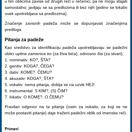
u tim oblicima zavise od drugih reči u rečenici, pa ne mogu stajati
samostalno; javljaju se sa predlozima ili bez njih (jedino se lokativ
uvek upotrebljava sa predlozima).
Značenje zavisnih padeža može se dopunjavati značenjima
predloga.
Pitanja za padeže
Kao sredstvo za identifikaciju padeža upotrebljavaju se padežni
oblici upitne zamenice
ko
(za živa bića), odnosno
šta
(za stvari):
1. nominativ: KO?, ŠTA?
2. genitiv: KOGA?, ČEGA?
3. dativ: KOME?, ČEMU?
4. akuzativ: KOGA?, ŠTA?
5. vokativ: nema pitanja, dobija se na uzvik HEJ!
6. instrumental: S KIM?, (S) ČIM?
7. lokativ: O KOME?, O ČEMU?
Pravilan odgovor na ta pitanja (osim za vokativ, za koji se ne
može postaviti pitanje) daje traženi padežni oblik od imenske reči.
Primeri