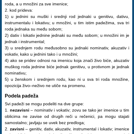
roda, a u množini za sve imenice;
2. kod prideva:
1) u jednini su muški i srednji rod jednaki u genitivu, dativu,
instrumentalu i lokativu; u množini, u tim istim padežima, sva tri
roda jednaka su među sobom;
2) dativ i lokativ jednine jednaki su među sobom; u množini im je
jednak i instrumental;
3) u srednjem rodu međusobno su jednaki nominativ, akuzativ i
vokativ, kako u jednini tako i u množini;
4) ako se pridev odnosi na imenicu koja znači živo biće, akuzativ
muškog roda jednine biće jednak genitivu, u protivnom je jednak
nominativu;
5) u ženskom i srednjem rodu, kao ni u sva tri roda množine,
opozicija živo–neživo ne utiče na promenu.
Podela padeža
Svi padeži se mogu podeliti na dve grupe:
1.
nezavisni
– nominativ i vokativ; zovu se tako jer imenice u tim
oblicima ne zavise od drugih reči u rečenici, pa mogu stajati
samostalno; javljaju se uvek bez predloga;
2.
zavisni
– genitiv, dativ, akuzativ, instrumental i lokativ; imenice