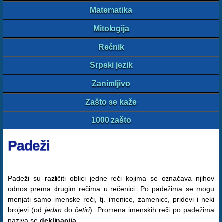
Matematika
Mitologija
Rečnik
Srpski jezik
Zanimljivo
Zašto se kaže
1000 zašto
Padeži
Padeži su različiti oblici jedne reči kojima se označava njihov
odnos prema drugim rečima u rečenici. Po padežima se mogu
menjati samo imenske reči, tj. imenice, zamenice, pridevi i neki
brojevi (od
jedan
do
četiri
). Promena imenskih reči po padežima
naziva se
deklinacija
.