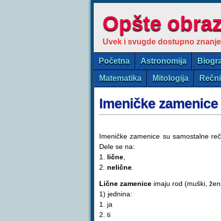
Opšte obra
Uvek i svugde dostupno znanje
Početna
Astronomija
Biogra
Matematika
Mitologija
Rečn
Imeničke zamenice
Imeničke zamenice su samostalne reči 
Dele se na:
1.
lične
,
2.
nelične
.
Lične zamenice
imaju rod (muški, žensk
1) jednina:
1. ja
2. ti