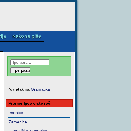
rija
Kako se piše
.
Povratak na
Gramatika
Promenljive vrste reči
Imenice
Zamenice
Imeničke zamenice