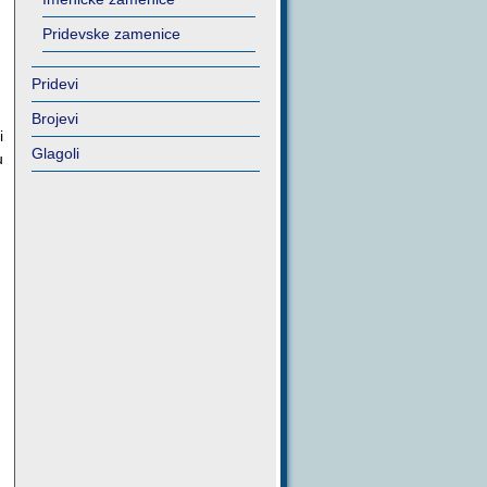
Pridevske zamenice
Pridevi
Brojevi
i
Glagoli
u