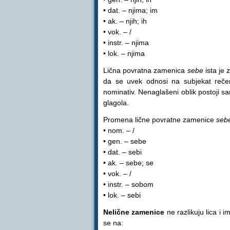
• dat. – njima; im
• ak. – njih; ih
• vok. – /
• instr. – njima
• lok. – njima
Lična povratna zamenica
sebe
ista je 
da se uvek odnosi na subjekat rečen
nominativ. Nenaglašeni oblik postoji s
glagola.
Promena lične povratne zamenice
seb
• nom. – /
• gen. – sebe
• dat. – sebi
• ak. – sebe; se
• vok. – /
• instr. – sobom
• lok. – sebi
Nelične zamenice
ne razlikuju lica i 
se na: