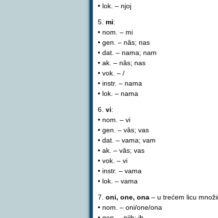
• lok. – njoj
5.
mi
:
• nom. – mi
• gen. – nâs; nas
• dat. – nama; nam
• ak. – nâs; nas
• vok. – /
• instr. – nama
• lok. – nama
6.
vi
:
• nom. – vi
• gen. – vâs; vas
• dat. – vama; vam
• ak. – vâs; vas
• vok. – vi
• instr. – vama
• lok. – vama
7.
oni, one, ona
– u trećem licu množi
• nom. – oni/one/ona
• gen. – njih; ih