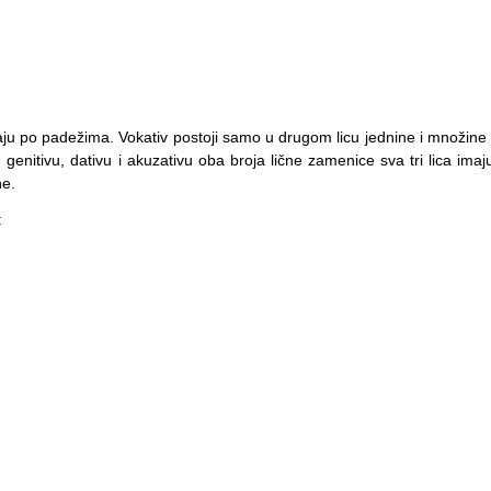
ju po padežima. Vokativ postoji samo u drugom licu jednine i množine 
U genitivu, dativu i akuzativu oba broja lične zamenice sva tri lica imaj
ne.
: