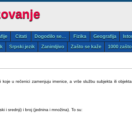
zovanje
fije
Citati
Dogodilo se…
Fizika
Geografija
Isto
ik
Srpski jezik
Zanimljivo
Zašto se kaže
1000 zašto
koje u rečenici zamenjuju imenice, a vrše službu subjekta ili objekta
i i srednji) i broj (jednina i množina). To su: