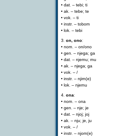
• dat. – tebi; ti
• ak. – tebe; te
• vok. – ti
• instr. – tobom
• lok. – tebi
3.
on, ono
:
• nom. – on/ono
• gen. – njega; ga
• dat. – njemu; mu
• ak. – njega; ga
• vok. – /
• instr. – njim(e)
• lok. – njemu
4.
ona
:
• nom. – ona
• gen. – nje; je
• dat. – njoj; joj
• ak. – nju; je, ju
• vok. – /
• instr. – njom(e)