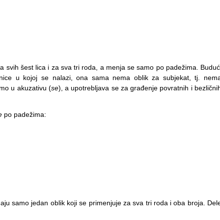
za svih šest lica i za sva tri roda, a menja se samo po padežima. Buduć
ice u kojoj se nalazi, ona sama nema oblik za subjekat, tj. nem
amo u akuzativu (
se
), a upotrebljava se za građenje povratnih i bezlični
e
po padežima:
imaju samo jedan oblik koji se primenjuje za sva tri roda i oba broja. Del