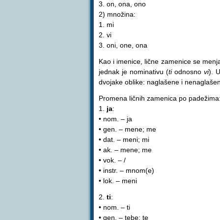
3. on, ona, ono
2) množina:
1. mi
2. vi
3. oni, one, ona
Kao i imenice, lične zamenice se menja
jednak je nominativu (
ti
odnosno
vi
). 
dvojake oblike: naglašene i nenaglaše
Promena ličnih zamenica po padežima
1.
ja
:
• nom. – ja
• gen. – mene; me
• dat. – meni; mi
• ak. – mene; me
• vok. – /
• instr. – mnom(e)
• lok. – meni
2.
ti
:
• nom. – ti
• gen. – tebe; te