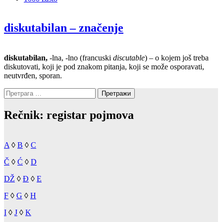
diskutabilan – značenje
diskutabilan,
-lna, -lno (francuski
discutable
) – o kojem još treba
diskutovati, koji je pod znakom pitanja, koji se može osporavati,
neutvrđen, sporan.
Претрага
за:
Rečnik: registar pojmova
A
◊
B
◊
C
Č
◊
Ć
◊
D
DŽ
◊
Đ
◊
E
F
◊
G
◊
H
I
◊
J
◊
K