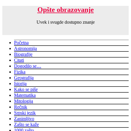
Opšte obrazovanje
Uvek i svugde dostupno znanje
Početna
Astronomija
Biografije
Citati
Dogodilo se…
Fizika
Geografija
Istorija
Kako se piše
Matematika
Mitologija
Rečnik
Srpski jezik
Zanimljivo
Zašto se kaže
1000 zašto