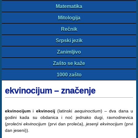
Matematika
Mitologija
Rečnik
Srpski jezik
Zanimljivo
Zašto se kaže
1000 zašto
ekvinocijum – značenje
ekvinocijum
i
ekvinocij
(latinski
aequinoctium
) – dva dana u
godini kada su obdanica i noć jednako dugi, ravnodnevica
(
prolećni ekvinocijum
(prvi dan proleća),
jesenji ekvinocijum
(prvi
dan jeseni)).