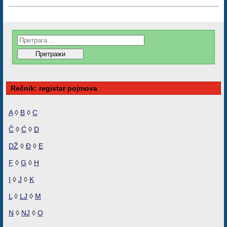
Rečnik: registar pojmova
A
◊
B
◊
C
Č
◊
Ć
◊
D
DŽ
◊
Đ
◊
E
F
◊
G
◊
H
I
◊
J
◊
K
L
◊
LJ
◊
M
N
◊
NJ
◊
O