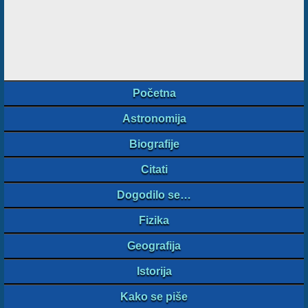
Početna
Astronomija
Biografije
Citati
Dogodilo se…
Fizika
Geografija
Istorija
Kako se piše