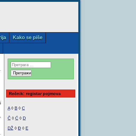
rija
Kako se piše
Rečnik: registar pojmova
i
A
◊
B
◊
C
,
Č
◊
Ć
◊
D
DŽ
◊
Đ
◊
E