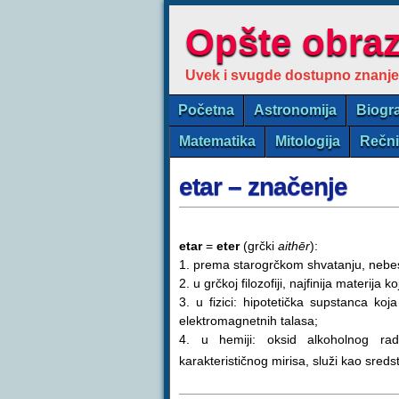
Opšte obra
Uvek i svugde dostupno znanje
Početna
Astronomija
Biogra
Matematika
Mitologija
Rečn
etar – značenje
etar
=
eter
(grčki
aithēr
):
1. prema starogrčkom shvatanju, nebes
2. u grčkoj filozofiji, najfinija materij
3. u fizici: hipotetička supstanca ko
elektromagnetnih talasa;
4. u hemiji: oksid alkoholnog radi
karakterističnog mirisa, služi kao sred