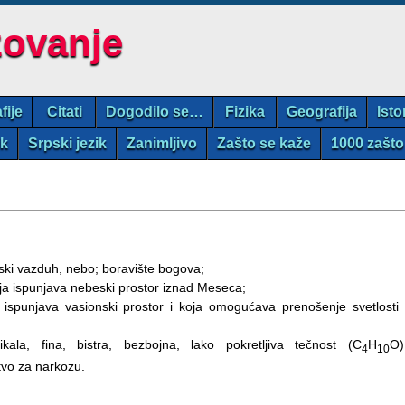
zovanje
fije
Citati
Dogodilo se…
Fizika
Geografija
Isto
ik
Srpski jezik
Zanimljivo
Zašto se kaže
1000 zašto
ki vazduh, nebo; boravište bogova;
a koja ispunjava nebeski prostor iznad Meseca;
ja ispunjava vasionski prostor i koja omogućava prenošenje svetlosti 
kala, fina, bistra, bezbojna, lako pokretljiva tečnost (C
H
O)
4
10
stvo za narkozu.