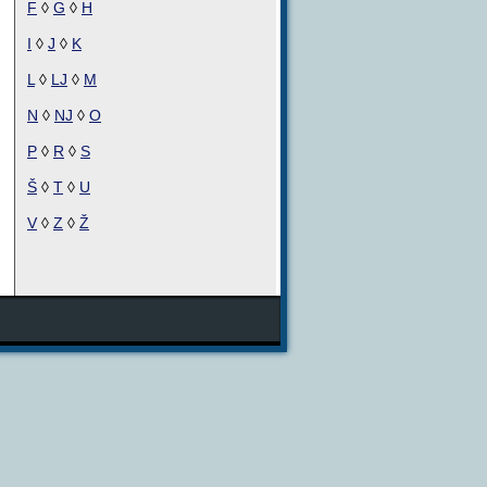
F
◊
G
◊
H
I
◊
J
◊
K
L
◊
LJ
◊
M
N
◊
NJ
◊
O
P
◊
R
◊
S
Š
◊
T
◊
U
V
◊
Z
◊
Ž