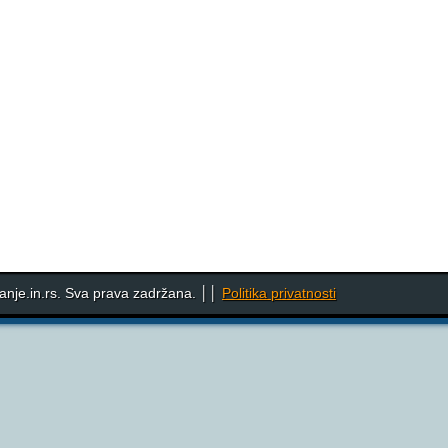
nje.in.rs. Sva prava zadržana. ││
Politika privatnosti