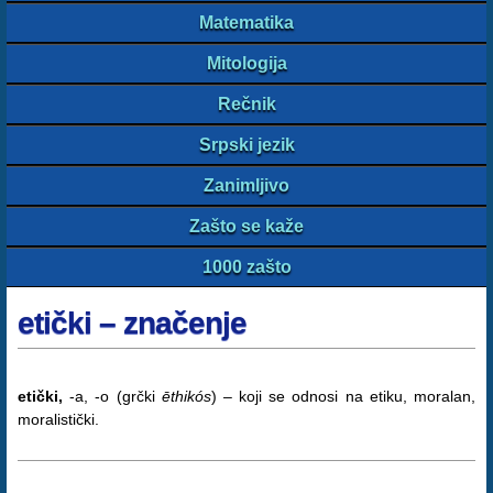
Matematika
Mitologija
Rečnik
Srpski jezik
Zanimljivo
Zašto se kaže
1000 zašto
etički – značenje
etički,
-a, -o (grčki
ēthikós
) – koji se odnosi na etiku, moralan,
moralistički.