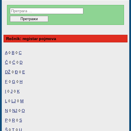
Rečnik: registar pojmova
A
◊
B
◊
C
Č
◊
Ć
◊
D
DŽ
◊
Đ
◊
E
F
◊
G
◊
H
I
◊
J
◊
K
L
◊
LJ
◊
M
N
◊
NJ
◊
O
P
◊
R
◊
S
Š
◊
T
◊
U