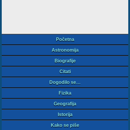
Početna
Astronomija
Biografije
Citati
Dogodilo se…
Fizika
Geografija
Istorija
Kako se piše