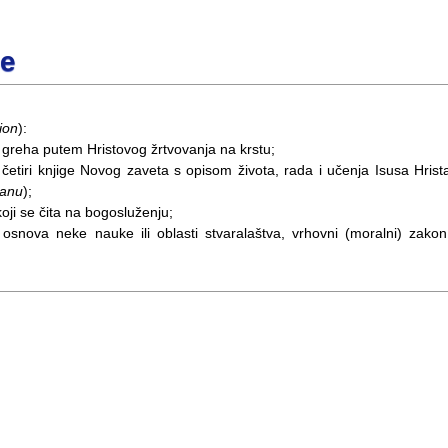
je
ion
):
 od greha putem Hristovog žrtvovanja na krstu;
ve četiri knjige Novog zaveta s opisom života, rada i učenja Isusa Hrist
vanu
);
koji se čita na bogosluženju;
, osnova neke nauke ili oblasti stvaralaštva, vrhovni (moralni) zakon