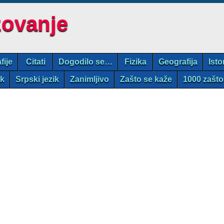
zovanje
fije
Citati
Dogodilo se…
Fizika
Geografija
Isto
ik
Srpski jezik
Zanimljivo
Zašto se kaže
1000 zašto