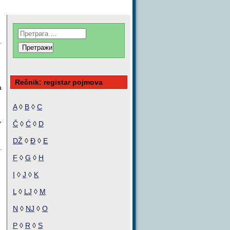
Rečnik: registar pojmova
a
A
◊
B
◊
C
,
Č
◊
Ć
◊
D
DŽ
◊
Đ
◊
E
F
◊
G
◊
H
I
◊
J
◊
K
L
◊
LJ
◊
M
N
◊
NJ
◊
O
P
◊
R
◊
S