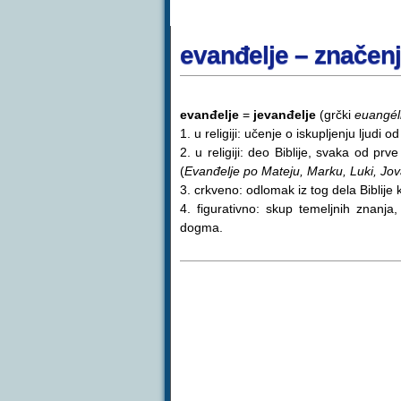
evanđelje – značen
evanđelje
=
jevanđelje
(grčki
euangél
1. u religiji: učenje o iskupljenju ljudi
2. u religiji: deo Biblije, svaka od pr
(
Evanđelje po Mateju, Marku, Luki, Jo
3. crkveno: odlomak iz tog dela Biblije 
4. figurativno: skup temeljnih znanja
dogma.