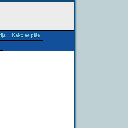
rija
Kako se piše