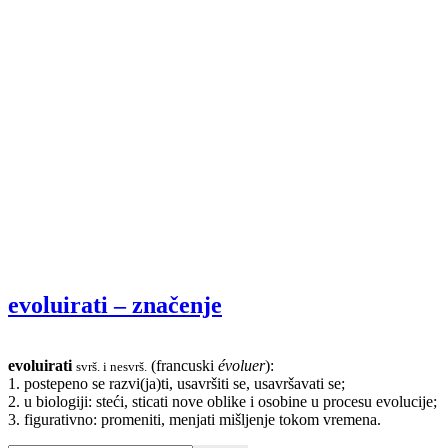
evoluirati – značenje
evoluirati
(francuski
évoluer
):
svrš. i nesvrš.
1. postepeno se razvi(ja)ti, usavršiti se, usavršavati se;
2. u biologiji: steći, sticati nove oblike i osobine u procesu evolucije;
3. figurativno: promeniti, menjati mišljenje tokom vremena.