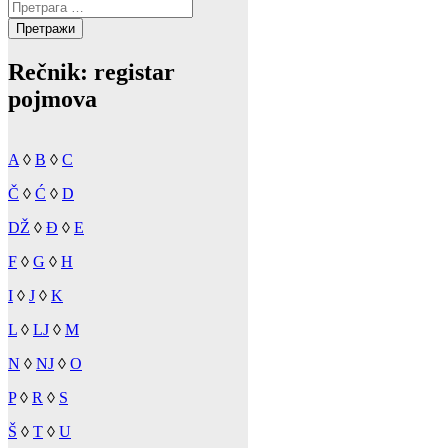
Претрага
за:
Rečnik: registar
pojmova
A
◊
B
◊
C
Č
◊
Ć
◊
D
DŽ
◊
Đ
◊
E
F
◊
G
◊
H
I
◊
J
◊
K
L
◊
LJ
◊
M
N
◊
NJ
◊
O
P
◊
R
◊
S
Š
◊
T
◊
U