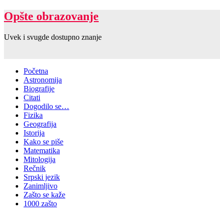
Opšte obrazovanje
Uvek i svugde dostupno znanje
Početna
Astronomija
Biografije
Citati
Dogodilo se…
Fizika
Geografija
Istorija
Kako se piše
Matematika
Mitologija
Rečnik
Srpski jezik
Zanimljivo
Zašto se kaže
1000 zašto