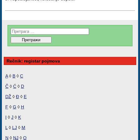
Rečnik: registar pojmova
A
◊
B
◊
C
Č
◊
Ć
◊
D
DŽ
◊
Đ
◊
E
F
◊
G
◊
H
I
◊
J
◊
K
L
◊
LJ
◊
M
N
◊
NJ
◊
O