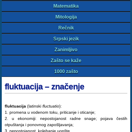
Matematika
Mitologija
Rečnik
Srpski jezik
Zanimljivo
Zašto se kaže
1000 zašto
fluktuacija – značenje
fluktuacija
(latinski
fluctuatio
):
1. promena u vodenom toku, priticanje i oticanje;
2. u ekonomiji: nepostojanost radne snage; pojava čestih
otpuštanja i ponovnog zapošljavanja;
3. nepostojanost, kolebanje uopšte.