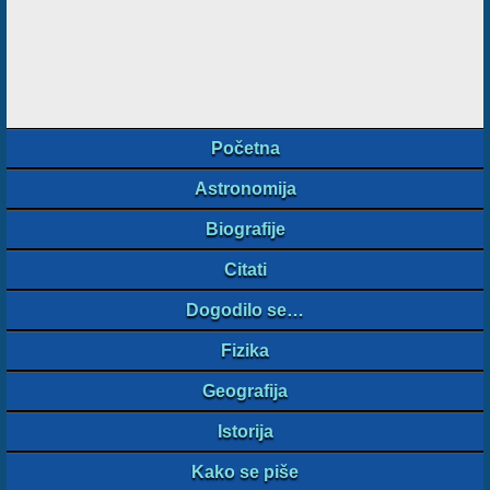
Početna
Astronomija
Biografije
Citati
Dogodilo se…
Fizika
Geografija
Istorija
Kako se piše