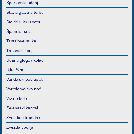
Spartanski odgoj
Staviti glavu u torbu
Staviti ruku u vatru
Španska sela
Tantalove muke
Trojanski konj
Udariti glogov kolac
Ujka Sem
Vandalski postupak
Vartolomejska noć
Vrzino kolo
Zelenaški kapital
Zvezdani trenutak
Zvezda vodilja