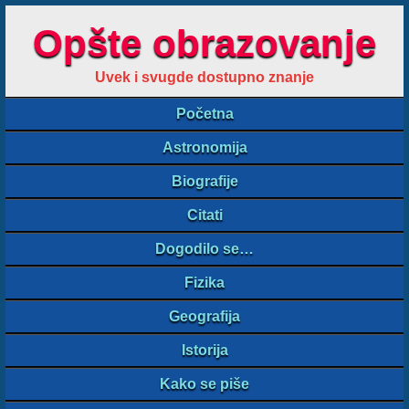
Opšte obrazovanje
Uvek i svugde dostupno znanje
Početna
Astronomija
Biografije
Citati
Dogodilo se…
Fizika
Geografija
Istorija
Kako se piše