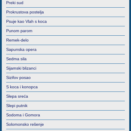
Preki sud
Prokrustova postelja
Psuje kao Vlah s koca
Punom parom
Remek-delo
Sapunska opera
Sedma sila
Sijamski blizanci
Sizifov posao
S koca i konopca
Slepa sreća
Slepi putnik
Sodoma i Gomora
Solomonsko rešenje