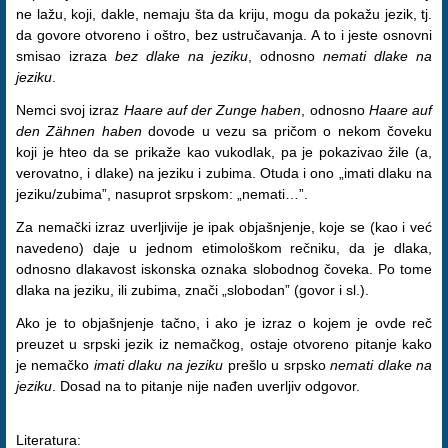
ne lažu, koji, dakle, nemaju šta da kriju, mogu da pokažu jezik, tj.
da govore otvoreno i oštro, bez ustručavanja. A to i jeste osnovni
smisao izraza
bez dlake na jeziku
, odnosno
nemati dlake na
jeziku
.
Nemci svoj izraz
Haare auf der Zunge haben
, odnosno
Haare auf
den Zähnen haben
dovode u vezu sa pričom o nekom čoveku
koji je hteo da se prikaže kao vukodlak, pa je pokazivao žile (a,
verovatno, i dlake) na jeziku i zubima. Otuda i ono „imati dlaku na
jeziku/zubima”, nasuprot srpskom: „nemati…”.
Za nemački izraz uverljivije je ipak objašnjenje, koje se (kao i već
navedeno) daje u jednom etimološkom rečniku, da je dlaka,
odnosno dlakavost iskonska oznaka slobodnog čoveka. Po tome
dlaka na jeziku, ili zubima, znači „slobodan” (govor i sl.).
Ako je to objašnjenje tačno, i ako je izraz o kojem je ovde reč
preuzet u srpski jezik iz nemačkog, ostaje otvoreno pitanje kako
je nemačko
imati dlaku na jeziku
prešlo u srpsko
nemati dlake na
jeziku
. Dosad na to pitanje nije nađen uverljiv odgovor.
Literatura: