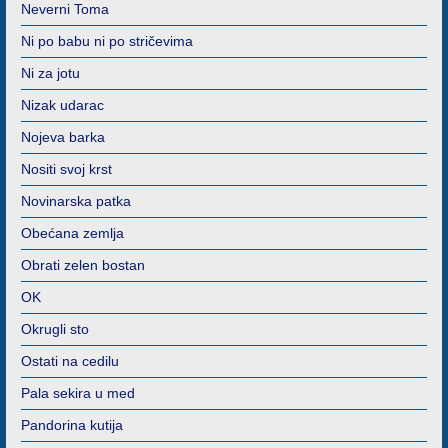
Neverni Toma
Ni po babu ni po stričevima
Ni za jotu
Nizak udarac
Nojeva barka
Nositi svoj krst
Novinarska patka
Obećana zemlja
Obrati zelen bostan
OK
Okrugli sto
Ostati na cedilu
Pala sekira u med
Pandorina kutija