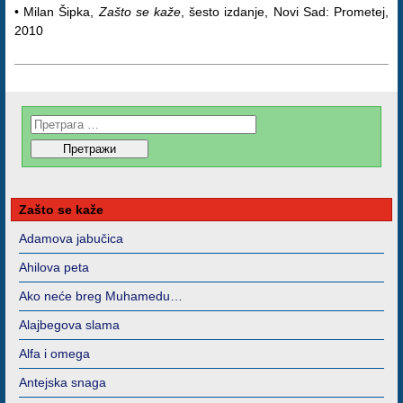
• Milan Šipka,
Zašto se kaže
, šesto izdanje, Novi Sad: Prometej,
2010
Zašto se kaže
Adamova jabučica
Ahilova peta
Ako neće breg Muhamedu…
Alajbegova slama
Alfa i omega
Antejska snaga