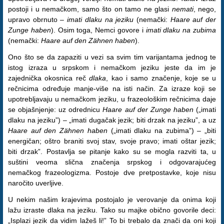
postoji i u nemačkom, samo što on tamo ne glasi
nemati
, nego,
upravo obrnuto –
imati dlaku na jeziku
(nemački:
Haare auf der
Zunge haben
). Osim toga, Nemci govore i
imati dlaku na zubima
(nemački:
Haare auf den Zähnen haben
).
Ono što se da zapaziti u vezi sa svim tim varijantama jednog te
istog izraza u srpskom i nemačkom jeziku jeste da im je
zajednička okosnica reč
dlaka
, kao i samo značenje, koje se u
rečnicima određuje manje-više na isti način. Za izraze koji se
upotrebljavaju u nemačkom jeziku, u frazeološkim rečnicima daje
se objašnjenje: uz odrednicu
Haare auf der Zunge haben
(„imati
dlaku na jeziku”) – „imati dugačak jezik; biti drzak na jeziku”, a uz
Haare auf den Zähnen haben
(„imati dlaku na zubima”) – „biti
energičan; oštro braniti svoj stav, svoje pravo; imati oštar jezik;
biti drzak”. Postavlja se pitanje kako su se mogla razviti ta, u
suštini veoma slična značenja srpskog i odgovarajućeg
nemačkog frazeologizma. Postoje dve pretpostavke, koje nisu
naročito uverljive.
U nekim našim krajevima postojalo je verovanje da onima koji
lažu izraste dlaka na jeziku. Tako su majke obično govorile deci:
„Isplazi jezik da vidim lažeš li!” To bi trebalo da znači da oni koji