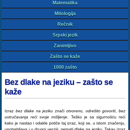
Matematika
Mitologija
Rečnik
Srpski jezik
Zanimljivo
Zašto se kaže
1000 zašto
Bez dlake na jeziku – zašto se
kaže
Izraz
bez dlake na jeziku
znači
otvoreno, odrešito govoriti
,
bez
ustručavanja reći svoje mišljenje
. Teško je sa sigurnošću reći
kako je nastao i odakle potiče taj izraz, koji se, u istom značenju,
upotrebljava i u drugoj verziji:
nemati dlake na jeziku
. Takav izraz