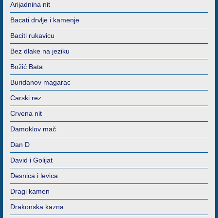
Arijadnina nit
Bacati drvlje i kamenje
Baciti rukavicu
Bez dlake na jeziku
Božić Bata
Buridanov magarac
Carski rez
Crvena nit
Damoklov mač
Dan D
David i Golijat
Desnica i levica
Dragi kamen
Drakonska kazna