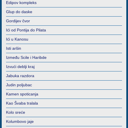
Edipov kompleks
Glup do daske
Gordijev čvor
Ići od Pontija do Pilata
Ići u Kanosu
Isti aršin
Između Scile i Haribde
Izvući deblji kraj
Jabuka razdora
Judin poljubac
Kamen spoticanja
Kao Švaba tralala
Kolo sreće
Kolumbovo jaje