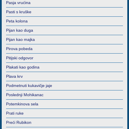
Pasja vrućina
Pasti s kruške
Peta kolona
Pijan kao duga
Pijan kao majka
Pirova pobeda
Pitijski odgovor
Plakati kao godina
Plava krv
Podmetnuti kukavičje jaje
Poslednji Mohikanac
Potemkinova sela
Prati ruke
Preći Rubikon