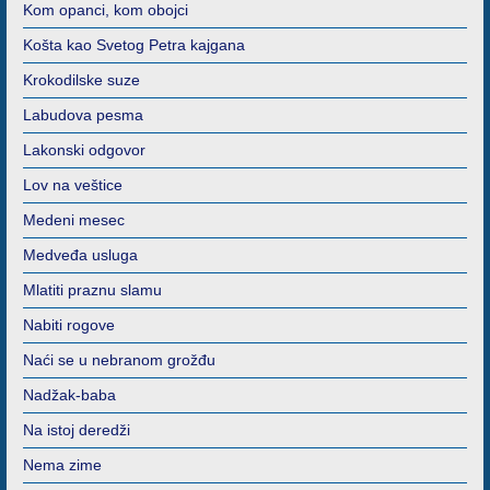
Kom opanci, kom obojci
Košta kao Svetog Petra kajgana
Krokodilske suze
Labudova pesma
Lakonski odgovor
Lov na veštice
Medeni mesec
Medveđa usluga
Mlatiti praznu slamu
Nabiti rogove
Naći se u nebranom grožđu
Nadžak-baba
Na istoj deredži
Nema zime