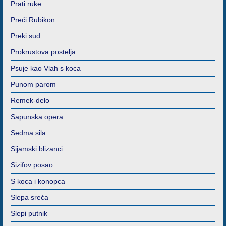
Prati ruke
Preći Rubikon
Preki sud
Prokrustova postelja
Psuje kao Vlah s koca
Punom parom
Remek-delo
Sapunska opera
Sedma sila
Sijamski blizanci
Sizifov posao
S koca i konopca
Slepa sreća
Slepi putnik