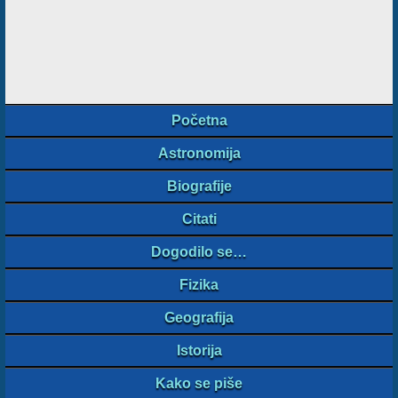
Početna
Astronomija
Biografije
Citati
Dogodilo se…
Fizika
Geografija
Istorija
Kako se piše