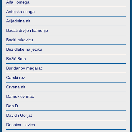
Alfa i omega
Antejska snaga
Arijadnina nit
Bacati drvlje i kamenje
Baciti rukavicu
Bez dlake na jeziku
Božić Bata
Buridanov magarac
Carski rez
Crvena nit
Damoklov mač
Dan D
David i Golijat
Desnica i levica