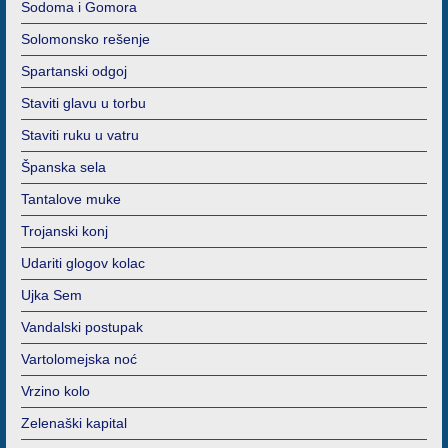
Sodoma i Gomora
Solomonsko rešenje
Spartanski odgoj
Staviti glavu u torbu
Staviti ruku u vatru
Španska sela
Tantalove muke
Trojanski konj
Udariti glogov kolac
Ujka Sem
Vandalski postupak
Vartolomejska noć
Vrzino kolo
Zelenaški kapital