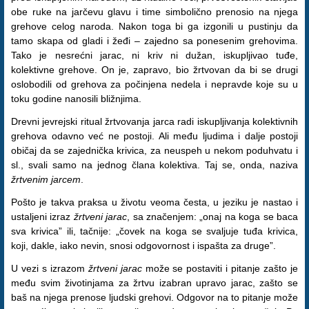
obe ruke na jarčevu glavu i time simbolično prenosio na njega
grehove celog naroda. Nakon toga bi ga izgonili u pustinju da
tamo skapa od gladi i žeđi – zajedno sa ponesenim grehovima.
Tako je nesrećni jarac, ni kriv ni dužan, iskupljivao tuđe,
kolektivne grehove. On je, zapravo, bio žrtvovan da bi se drugi
oslobodili od grehova za počinjena nedela i nepravde koje su u
toku godine nanosili bližnjima.
Drevni jevrejski ritual žrtvovanja jarca radi iskupljivanja kolektivnih
grehova odavno već ne postoji. Ali među ljudima i dalje postoji
običaj da se zajednička krivica, za neuspeh u nekom poduhvatu i
sl., svali samo na jednog člana kolektiva. Taj se, onda, naziva
žrtvenim jarcem
.
Pošto je takva praksa u životu veoma česta, u jeziku je nastao i
ustaljeni izraz
žrtveni jarac
, sa značenjem: „onaj na koga se baca
sva krivica” ili, tačnije: „čovek na koga se svaljuje tuđa krivica,
koji, dakle, iako nevin, snosi odgovornost i ispašta za druge”.
U vezi s izrazom
žrtveni jarac
može se postaviti i pitanje zašto je
među svim životinjama za žrtvu izabran upravo jarac, zašto se
baš na njega prenose ljudski grehovi. Odgovor na to pitanje može