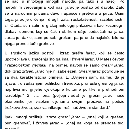
se naći u mitologiji mnogih naroda, pa tako i u našoj. Po
narodnim verovanjima kod nas, jarac je postao od đavola. Zato
se u narodnim pričama đavo najčešće i pretvara u jarca. Osim
toga, jarac je oličenje i drugih zala: raskalašenosti, razbludnosti i
sl. Otuda su i satiri u grčkoj mitologiji prikazivani kao kozonogi i
dlakavi demoni, koji su čak i oblikom ušiju podsećali na jarca.
Jarac je, dakle, sam po sebi grešan, pa je onda najlakše bilo na
njega preneti tuđe grehove.
U srpskom jeziku postoji i izraz
grešni jarac
, koji se često
upotrebljava u značenju što ga ima i
žrtveni jarac
. U Matešićevom
Frazeološkom rječniku
, na primer, navodi se samo
grešni jarac
,
dok izraz
žrtveni jarac
nije ni zabeležen.
Grešni jarac
potvrđuje se
sa dva karakteristična primera: 1. „Uvjeren sam, naime, da je
izjava… u sadašnjem političkom trenutku, pronašla grešnog jarca,
naprtivši mu grijehe cjelokupne kulturne politike u prethodnom
razdoblju.” 2. „… ona (poljoprivreda) je grešni jarac naše
ekonomike jer visokim cijenama svojim proizvodima podiže
troškove života, izaziva inflaciju, ruši naš životni standard.”
Ipak, mnogi razlikuju izraze
grešni jarac
– „onaj koji je grešan,
pun grehova”, i
žrtveni jarac
– „onaj na koga se prenose tuđi