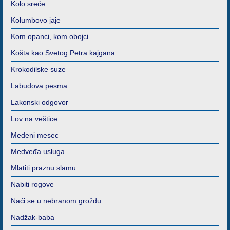
Kolo sreće
Kolumbovo jaje
Kom opanci, kom obojci
Košta kao Svetog Petra kajgana
Krokodilske suze
Labudova pesma
Lakonski odgovor
Lov na veštice
Medeni mesec
Medveđa usluga
Mlatiti praznu slamu
Nabiti rogove
Naći se u nebranom grožđu
Nadžak-baba