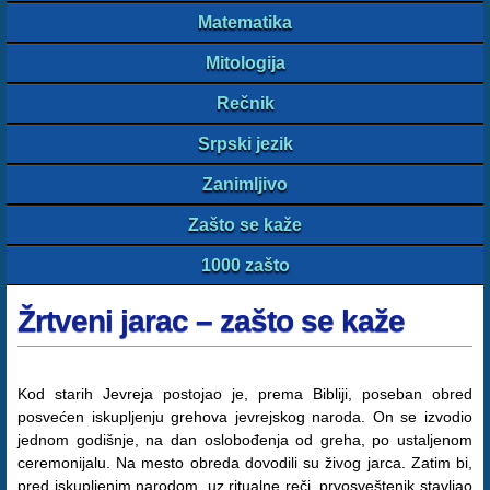
Matematika
Mitologija
Rečnik
Srpski jezik
Zanimljivo
Zašto se kaže
1000 zašto
Žrtveni jarac – zašto se kaže
Kod starih Jevreja postojao je, prema Bibliji, poseban obred
posvećen iskupljenju grehova jevrejskog naroda. On se izvodio
jednom godišnje, na dan oslobođenja od greha, po ustaljenom
ceremonijalu. Na mesto obreda dovodili su živog jarca. Zatim bi,
pred iskupljenim narodom, uz ritualne reči, prvosveštenik stavljao