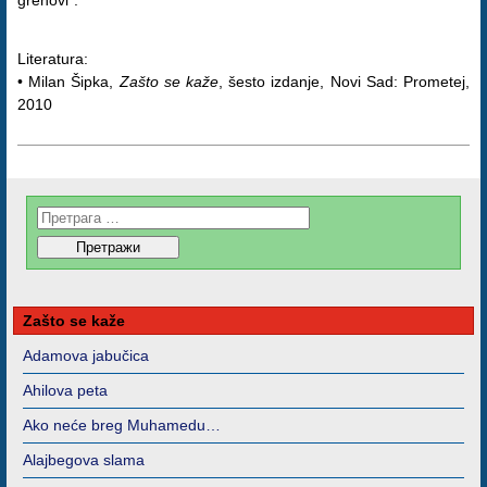
grehovi”.
Literatura:
• Milan Šipka,
Zašto se kaže
, šesto izdanje, Novi Sad: Prometej,
2010
Zašto se kaže
Adamova jabučica
Ahilova peta
Ako neće breg Muhamedu…
Alajbegova slama