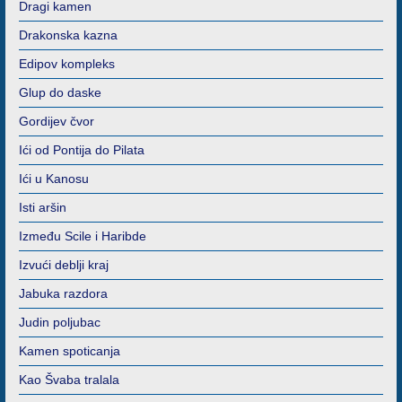
Dragi kamen
Drakonska kazna
Edipov kompleks
Glup do daske
Gordijev čvor
Ići od Pontija do Pilata
Ići u Kanosu
Isti aršin
Između Scile i Haribde
Izvući deblji kraj
Jabuka razdora
Judin poljubac
Kamen spoticanja
Kao Švaba tralala