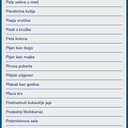
Pala sekira u med
Pandorina kutija
Pasja vrućina
Pasti s kruške
Peta kolona
Pijan kao duga
Pijan kao majka
Pirova pobeda
Pitijski odgovor
Plakati kao godina
Plava krv
Podmetnuti kukavičje jaje
Poslednji Mohikanac
Potemkinova sela