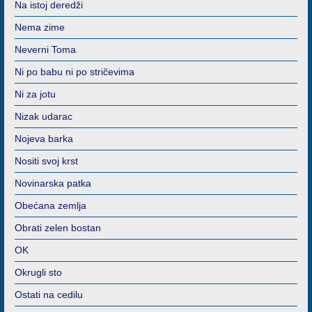
Na istoj deredži
Nema zime
Neverni Toma
Ni po babu ni po stričevima
Ni za jotu
Nizak udarac
Nojeva barka
Nositi svoj krst
Novinarska patka
Obećana zemlja
Obrati zelen bostan
OK
Okrugli sto
Ostati na cedilu