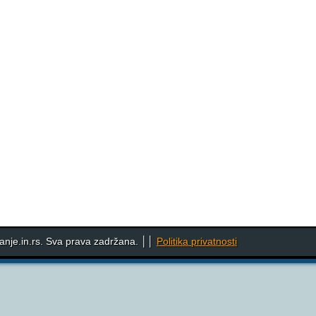
nje.in.rs. Sva prava zadržana. ││
Politika privatnosti