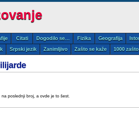
zovanje
fije
Citati
Dogodilo se…
Fizika
Geografija
Isto
ik
Srpski jezik
Zanimljivo
Zašto se kaže
1000 zašto
ilijarde
na poslednji broj, a ovde je to šest.