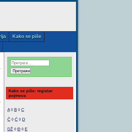
rija
Kako se piše
Kako se piše: registar
pojmova
A
◊
B
◊
C
Č
◊
Ć
◊
D
DŽ
◊
Đ
◊
E