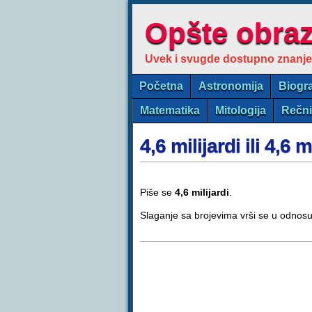
Opšte obra
Uvek i svugde dostupno znanje
Početna
Astronomija
Biogra
Matematika
Mitologija
Rečn
4,6 milijardi ili 4,6 m
Piše se
4,6 milijardi
.
Slaganje sa brojevima vrši se u odnosu 