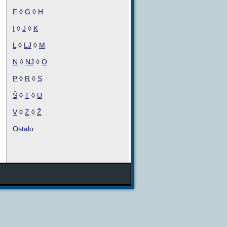
F
◊
G
◊
H
I
◊
J
◊
K
L
◊
LJ
◊
M
N
◊
NJ
◊
O
P
◊
R
◊
S
Š
◊
T
◊
U
V
◊
Z
◊
Ž
Ostalo