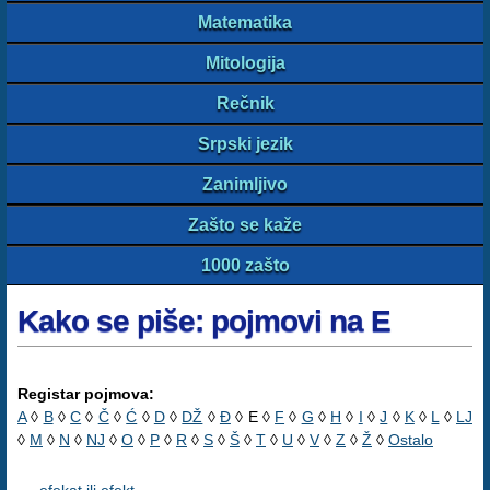
Matematika
Mitologija
Rečnik
Srpski jezik
Zanimljivo
Zašto se kaže
1000 zašto
Kako se piše: pojmovi na E
Registar pojmova:
A
◊
B
◊
C
◊
Č
◊
Ć
◊
D
◊
DŽ
◊
Đ
◊ E ◊
F
◊
G
◊
H
◊
I
◊
J
◊
K
◊
L
◊
LJ
◊
M
◊
N
◊
NJ
◊
O
◊
P
◊
R
◊
S
◊
Š
◊
T
◊
U
◊
V
◊
Z
◊
Ž
◊
Ostalo