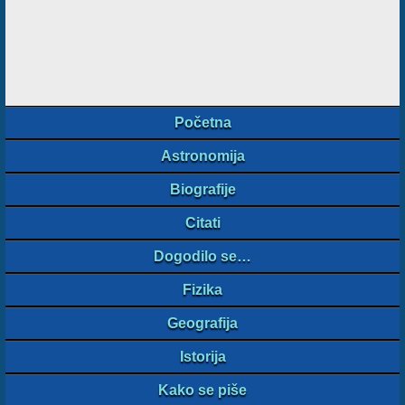
Početna
Astronomija
Biografije
Citati
Dogodilo se…
Fizika
Geografija
Istorija
Kako se piše