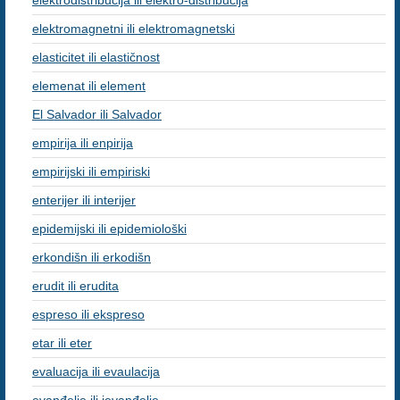
elektrodistribucija ili elektro-distribucija
elektromagnetni ili elektromagnetski
elasticitet ili elastičnost
elemenat ili element
El Salvador ili Salvador
empirija ili enpirija
empirijski ili empiriski
enterijer ili interijer
epidemijski ili epidemiološki
erkondišn ili erkodišn
erudit ili erudita
espreso ili ekspreso
etar ili eter
evaluacija ili evaulacija