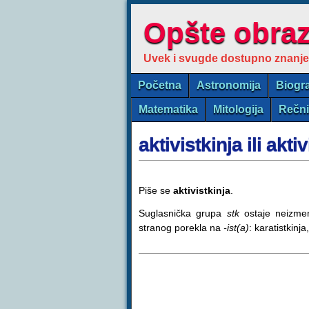
Opšte obra
Uvek i svugde dostupno znanje
Početna
Astronomija
Biogra
Matematika
Mitologija
Rečn
aktivistkinja ili akti
Piše se
aktivistkinja
.
Suglasnička grupa
stk
ostaje neizmen
stranog porekla na
-ist(a)
: karatistkinja,