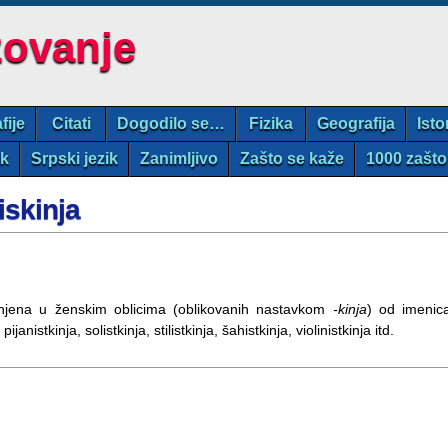
zovanje
fije
Citati
Dogodilo se…
Fizika
Geografija
Isto
ik
Srpski jezik
Zanimljivo
Zašto se kaže
1000 zašto
viskinja
jena u ženskim oblicima (oblikovanih nastavkom
-kinja
) od imenic
 pijanistkinja, solistkinja, stilistkinja, šahistkinja, violinistkinja itd.