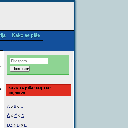
rija
Kako se piše
Kako se piše: registar
a
pojmova
A
◊
B
◊
C
Č
◊
Ć
◊
D
DŽ
◊
Đ
◊
E