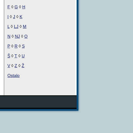
F
◊
G
◊
H
I
◊
J
◊
K
L
◊
LJ
◊
M
N
◊
NJ
◊
O
P
◊
R
◊
S
Š
◊
T
◊
U
V
◊
Z
◊
Ž
Ostalo