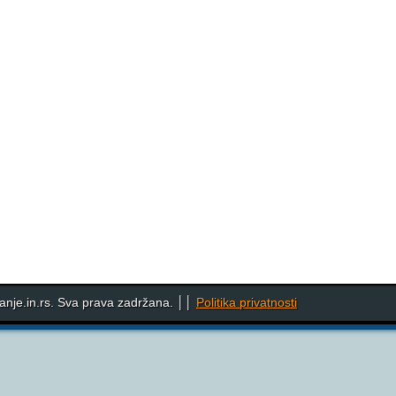
nje.in.rs. Sva prava zadržana. ││
Politika privatnosti