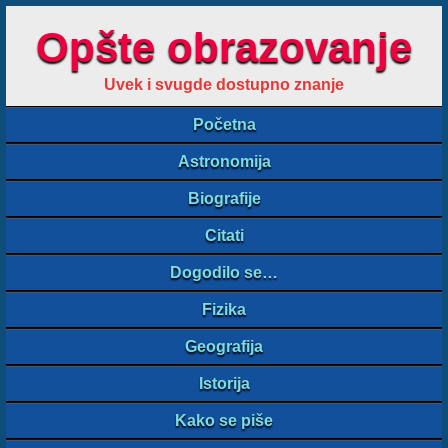
Opšte obrazovanje
Uvek i svugde dostupno znanje
Početna
Astronomija
Biografije
Citati
Dogodilo se…
Fizika
Geografija
Istorija
Kako se piše