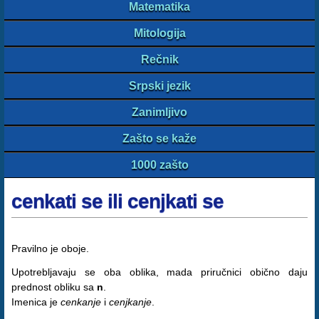
Matematika
Mitologija
Rečnik
Srpski jezik
Zanimljivo
Zašto se kaže
1000 zašto
cenkati se ili cenjkati se
Pravilno je oboje.
Upotrebljavaju se oba oblika, mada priručnici obično daju
prednost obliku sa
n
.
Imenica je
cenkanje
i
cenjkanje
.