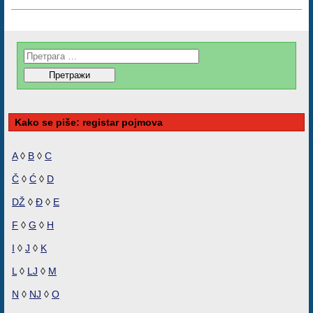
Kako se piše: registar pojmova
A
◊
B
◊
C
Č
◊
Ć
◊
D
DŽ
◊
Đ
◊
E
F
◊
G
◊
H
I
◊
J
◊
K
L
◊
LJ
◊
M
N
◊
NJ
◊
O