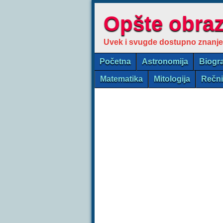
Opšte obra
Uvek i svugde dostupno znanje
Početna
Astronomija
Biogra
Matematika
Mitologija
Rečn