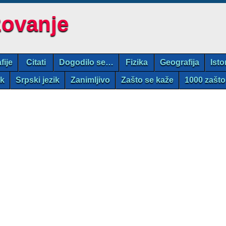
zovanje
fije
Citati
Dogodilo se…
Fizika
Geografija
Isto
ik
Srpski jezik
Zanimljivo
Zašto se kaže
1000 zašto