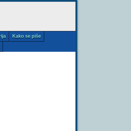
rija
Kako se piše