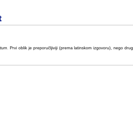
t
atum
. Prvi oblik je preporučljiviji (prema latinskom izgovoru), nego drug