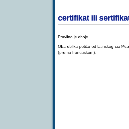
certifikat ili sertifika
Pravilno je oboje.
Oba oblika potiču od latinskog
certific
(prema francuskom).