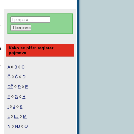
Kako se piše: registar
i
pojmova
A
◊
B
◊
C
Č
◊
Ć
◊
D
DŽ
◊
Đ
◊
E
F
◊
G
◊
H
I
◊
J
◊
K
L
◊
LJ
◊
M
N
◊
NJ
◊
O