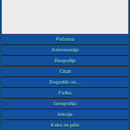
Početna
Astronomija
Biografije
Citati
Dogodilo se…
Fizika
Geografija
Istorija
Kako se piše