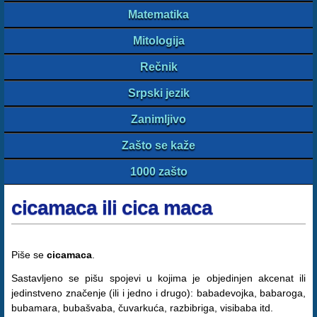
Matematika
Mitologija
Rečnik
Srpski jezik
Zanimljivo
Zašto se kaže
1000 zašto
cicamaca ili cica maca
Piše se
cicamaca
.
Sastavljeno se pišu spojevi u kojima je objedinjen akcenat ili
jedinstveno značenje (ili i jedno i drugo): babadevojka, babaroga,
bubamara, bubašvaba, čuvarkuća, razbibriga, visibaba itd.