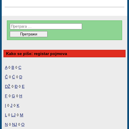
Kako se piše: registar pojmova
A
◊
B
◊
C
Č
◊
Ć
◊
D
DŽ
◊
Đ
◊
E
F
◊
G
◊
H
I
◊
J
◊
K
L
◊
LJ
◊
M
N
◊
NJ
◊
O