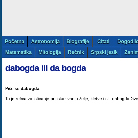
Početna
Astronomija
Biografije
Citati
Dogodil
Matematika
Mitologija
Rečnik
Srpski jezik
Zanim
dabogda ili da bogda
Piše se
dabogda
.
To je rečca za isticanje pri iskazivanju želje, kletve i sl.: dabogda ži