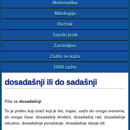
Matematika
Mitologija
Rečnik
Srpski jezik
Zanimljivo
Zašto se kaže
1000 zašto
dosadašnji ili do sadašnji
Piše se
dosadašnji
.
To je pridev koji znači
koji je bio, trajao, važio do ovoga vremena,
do ovoga časa
: dosadašnji direktor, dosadašnji rad, dosadašnje
iskustvo, dosadašnje ponašanje, dosadašnje stanje itd.