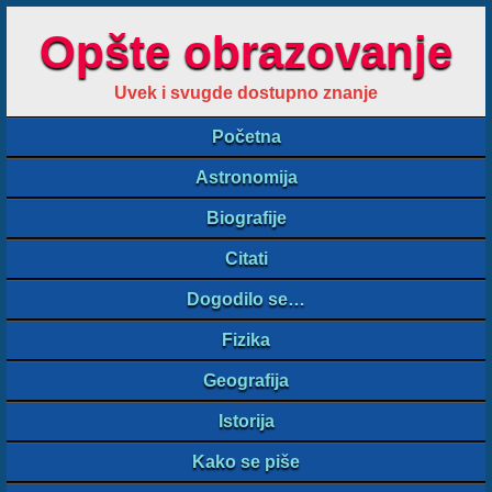
Opšte obrazovanje
Uvek i svugde dostupno znanje
Početna
Astronomija
Biografije
Citati
Dogodilo se…
Fizika
Geografija
Istorija
Kako se piše