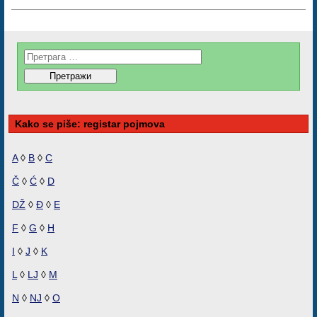
Kako se piše: registar pojmova
A
◊
B
◊
C
Č
◊
Ć
◊
D
DŽ
◊
Đ
◊
E
F
◊
G
◊
H
I
◊
J
◊
K
L
◊
LJ
◊
M
N
◊
NJ
◊
O