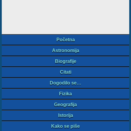
Početna
Astronomija
Biografije
Citati
Dogodilo se…
Fizika
Geografija
Istorija
Kako se piše