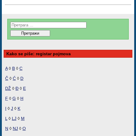
Kako se piše: registar pojmova
A
◊
B
◊
C
Č
◊
Ć
◊
D
DŽ
◊
Đ
◊
E
F
◊
G
◊
H
I
◊
J
◊
K
L
◊
LJ
◊
M
N
◊
NJ
◊
O