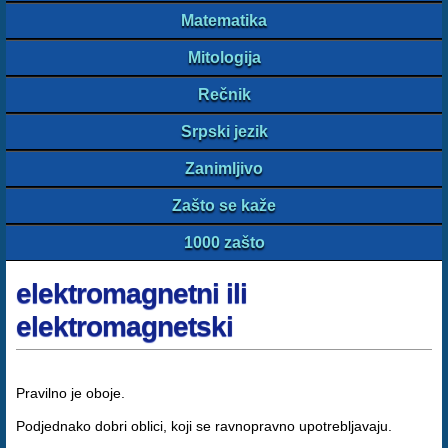
Matematika
Mitologija
Rečnik
Srpski jezik
Zanimljivo
Zašto se kaže
1000 zašto
elektromagnetni ili
elektromagnetski
Pravilno je oboje.
Podjednako dobri oblici, koji se ravnopravno upotrebljavaju.