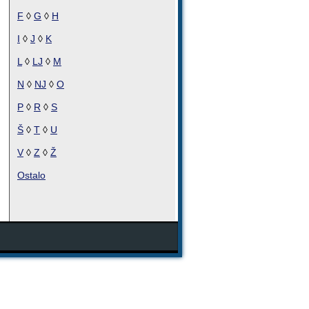
F
◊
G
◊
H
I
◊
J
◊
K
L
◊
LJ
◊
M
N
◊
NJ
◊
O
P
◊
R
◊
S
Š
◊
T
◊
U
V
◊
Z
◊
Ž
Ostalo