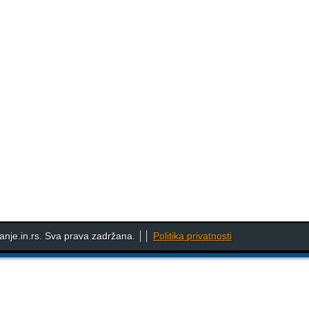
nje.in.rs. Sva prava zadržana. ││
Politika privatnosti