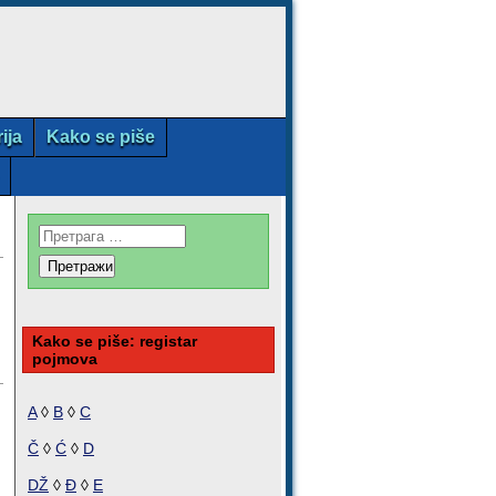
rija
Kako se piše
Kako se piše: registar
pojmova
A
◊
B
◊
C
Č
◊
Ć
◊
D
DŽ
◊
Đ
◊
E