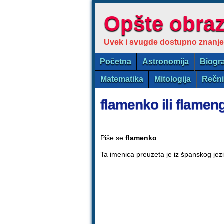
Opšte obra
Uvek i svugde dostupno znanje
Početna
Astronomija
Biogra
Matematika
Mitologija
Rečn
flamenko ili flamen
Piše se
flamenko
.
Ta imenica preuzeta je iz španskog jez