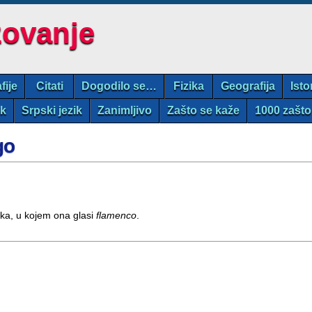
zovanje
fije
Citati
Dogodilo se…
Fizika
Geografija
Isto
ik
Srpski jezik
Zanimljivo
Zašto se kaže
1000 zašto
go
ika, u kojem ona glasi
flamenco
.