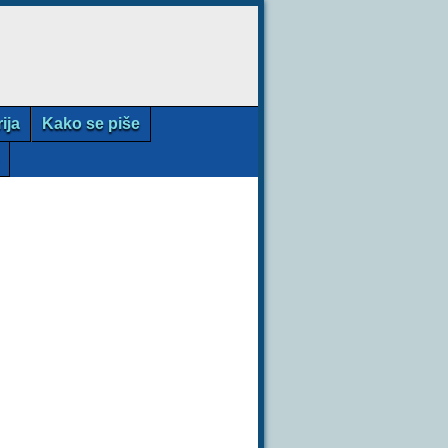
rija
Kako se piše