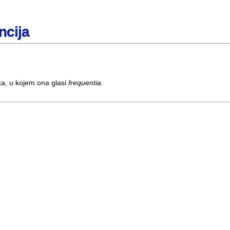
encija
ika, u kojem ona glasi
frequentia
.