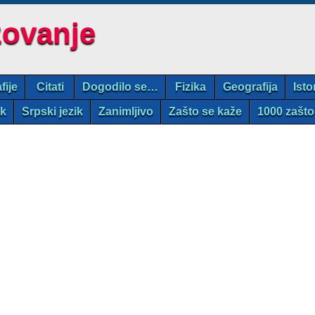
zovanje
fije
Citati
Dogodilo se…
Fizika
Geografija
Isto
ik
Srpski jezik
Zanimljivo
Zašto se kaže
1000 zašto