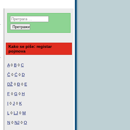
Kako se piše: registar
pojmova
A
◊
B
◊
C
Č
◊
Ć
◊
D
DŽ
◊
Đ
◊
E
F
◊
G
◊
H
I
◊
J
◊
K
L
◊
LJ
◊
M
N
◊
NJ
◊
O