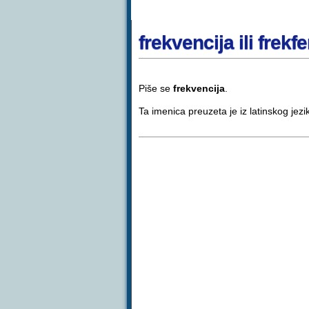
frekvencija ili frekf
Piše se
frekvencija
.
Ta imenica preuzeta je iz latinskog jez