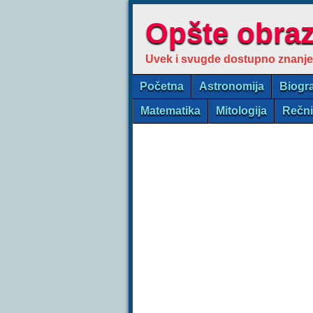
Opšte obra
Uvek i svugde dostupno znanje
Početna
Astronomija
Biogra
Matematika
Mitologija
Rečn