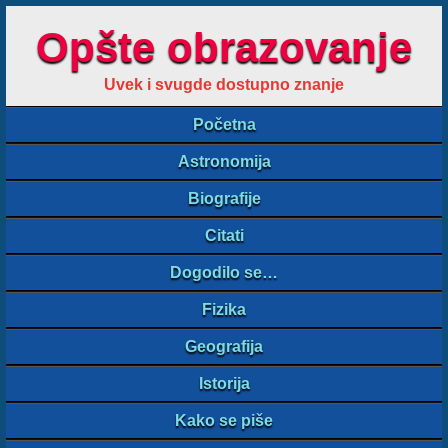
Opšte obrazovanje
Uvek i svugde dostupno znanje
Početna
Astronomija
Biografije
Citati
Dogodilo se…
Fizika
Geografija
Istorija
Kako se piše