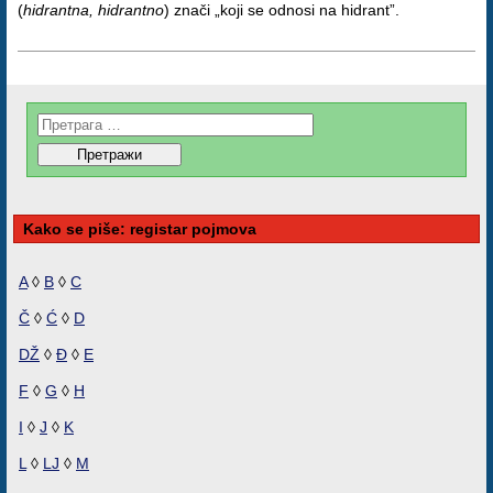
(
hidrantna, hidrantno
) znači „koji se odnosi na hidrant”.
Kako se piše: registar pojmova
A
◊
B
◊
C
Č
◊
Ć
◊
D
DŽ
◊
Đ
◊
E
F
◊
G
◊
H
I
◊
J
◊
K
L
◊
LJ
◊
M