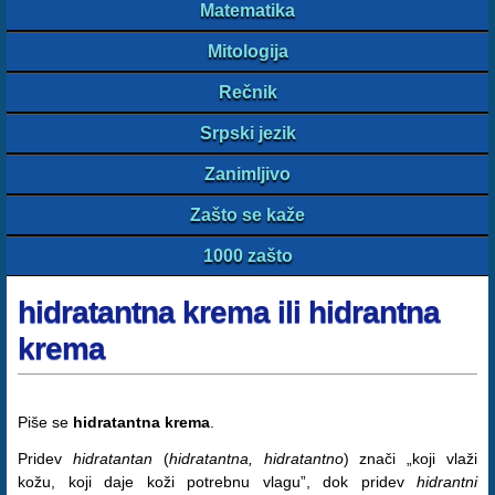
Matematika
Mitologija
Rečnik
Srpski jezik
Zanimljivo
Zašto se kaže
1000 zašto
hidratantna krema ili hidrantna
krema
Piše se
hidratantna krema
.
Pridev
hidratantan
(
hidratantna, hidratantno
) znači „koji vlaži
kožu, koji daje koži potrebnu vlagu”, dok pridev
hidrantni