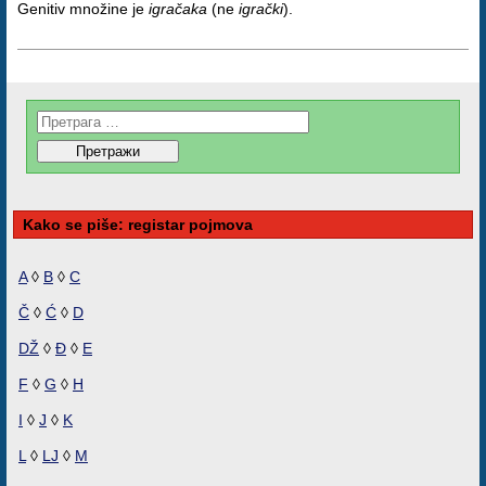
Genitiv množine je
igračaka
(ne
igrački
).
Kako se piše: registar pojmova
A
◊
B
◊
C
Č
◊
Ć
◊
D
DŽ
◊
Đ
◊
E
F
◊
G
◊
H
I
◊
J
◊
K
L
◊
LJ
◊
M