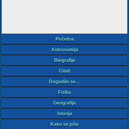
Početna
Astronomija
Biografije
Citati
Dogodilo se…
Fizika
Geografija
Istorija
Kako se piše