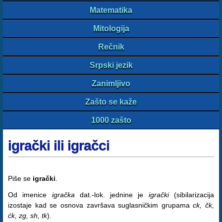
Matematika
Mitologija
Rečnik
Srpski jezik
Zanimljivo
Zašto se kaže
1000 zašto
igrački ili igračci
Piše se
igrački
.
Od imenice
igračka
dat.-lok. jednine je
igrački
(sibilarizacija
izostaje kad se osnova završava suglasničkim grupama
ck, čk,
ćk, zg, sh, tk
).