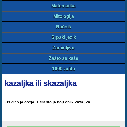
Matematika
Mitologija
Rečnik
Srpski jezik
Zanimljivo
Zašto se kaže
1000 zašto
kazaljka ili skazaljka
Pravilno je oboje, s tim što je bolji oblik
kazaljka
.