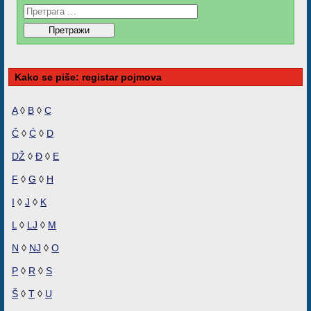
Kako se piše: registar pojmova
A
◊
B
◊
C
Č
◊
Ć
◊
D
DŽ
◊
Đ
◊
E
F
◊
G
◊
H
I
◊
J
◊
K
L
◊
LJ
◊
M
N
◊
NJ
◊
O
P
◊
R
◊
S
Š
◊
T
◊
U