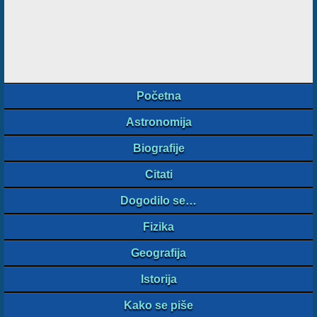
Početna
Astronomija
Biografije
Citati
Dogodilo se…
Fizika
Geografija
Istorija
Kako se piše