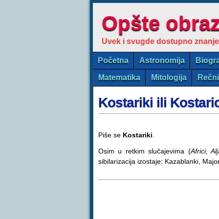
Opšte obra
Uvek i svugde dostupno znanje
Početna
Astronomija
Biogra
Matematika
Mitologija
Rečn
Kostariki ili Kostari
Piše se
Kostariki
.
Osim u retkim slučajevima (
Africi, Al
sibilarizacija izostaje: Kazablanki, Majo