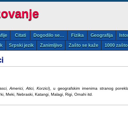
zovanje
fije
Citati
Dogodilo se…
Fizika
Geografija
Isto
ik
Srpski jezik
Zanimljivo
Zašto se kaže
1000 zašto
ci
jasci, Americi, Atici, Korzici
), u geografskim imenima stranog porekl
rki, Meki, Nebraski, Katangi, Malagi, Rigi, Omahi itd.