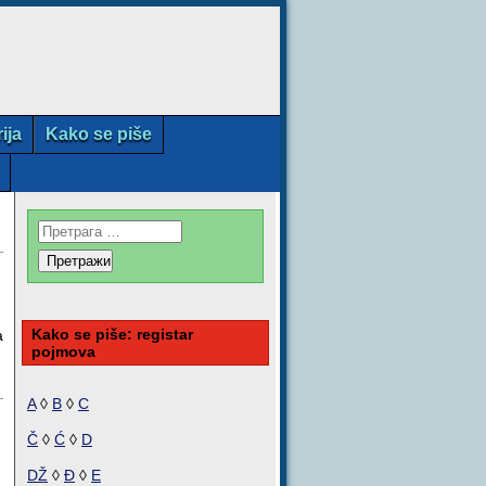
rija
Kako se piše
Kako se piše: registar
a
pojmova
A
◊
B
◊
C
Č
◊
Ć
◊
D
DŽ
◊
Đ
◊
E