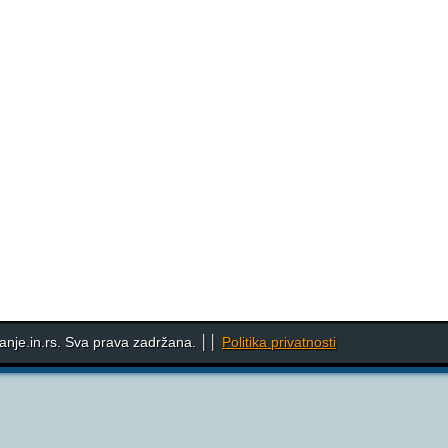
nje.in.rs. Sva prava zadržana. ││
Politika privatnosti