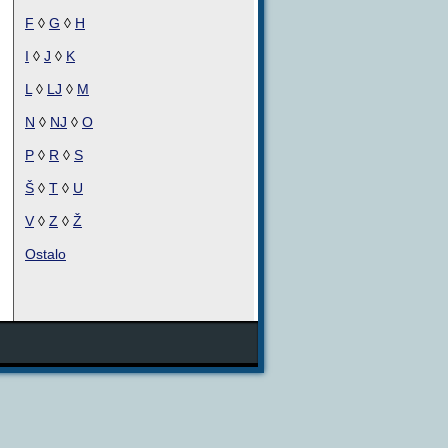
F
◊
G
◊
H
I
◊
J
◊
K
L
◊
LJ
◊
M
N
◊
NJ
◊
O
P
◊
R
◊
S
Š
◊
T
◊
U
V
◊
Z
◊
Ž
Ostalo