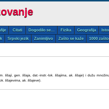
zovanje
fije
Citati
Dogodilo se…
Fizika
Geografija
Isto
ik
Srpski jezik
Zanimljivo
Zašto se kaže
1000 zašto
om.
lišaji
, gen.
lišaja
, dat.-instr.-lok.
lišajima
, ak.
lišaje
) i dužu množin
lok.
lišajevima
, ak.
lišajeve
).