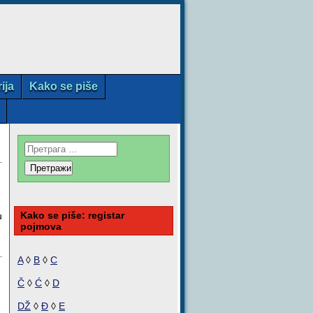
rija
Kako se piše
Kako se piše: registar
u
pojmova
A
◊
B
◊
C
Č
◊
Ć
◊
D
DŽ
◊
Đ
◊
E