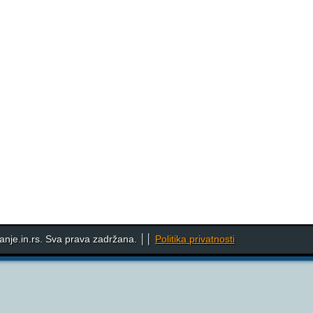
nje.in.rs. Sva prava zadržana. ││
Politika privatnosti