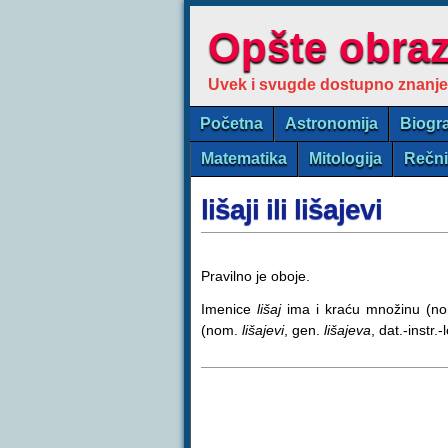
Opšte obra
Uvek i svugde dostupno znanje
Početna
Astronomija
Biogra
Matematika
Mitologija
Rečn
lišaji ili lišajevi
Pravilno je oboje.
Imenice
lišaj
ima i kraću množinu (n
(nom.
lišajevi
, gen.
lišajeva
, dat.-instr.-