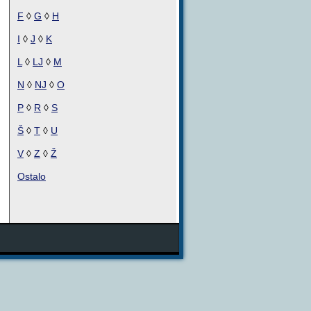
F
◊
G
◊
H
I
◊
J
◊
K
L
◊
LJ
◊
M
N
◊
NJ
◊
O
P
◊
R
◊
S
Š
◊
T
◊
U
V
◊
Z
◊
Ž
Ostalo