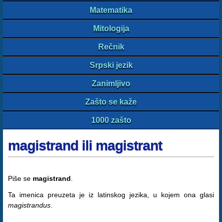
Matematika
Mitologija
Rečnik
Srpski jezik
Zanimljivo
Zašto se kaže
1000 zašto
magistrand ili magistrant
Piše se
magistrand
.
Ta imenica preuzeta je iz latinskog jezika, u kojem ona glasi
magistrandus
.