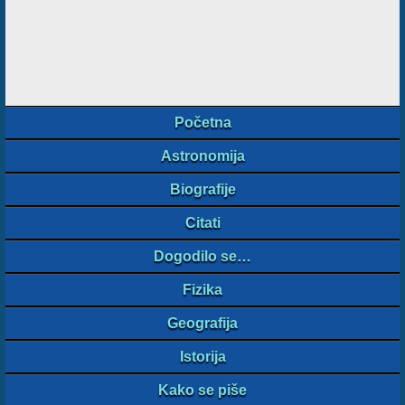
Početna
Astronomija
Biografije
Citati
Dogodilo se…
Fizika
Geografija
Istorija
Kako se piše