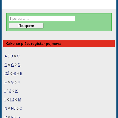
Kako se piše: registar pojmova
A
◊
B
◊
C
Č
◊
Ć
◊
D
DŽ
◊
Đ
◊
E
F
◊
G
◊
H
I
◊
J
◊
K
L
◊
LJ
◊
M
N
◊
NJ
◊
O
P
◊
R
◊
S