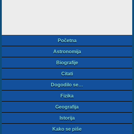
Početna
Astronomija
Biografije
Citati
Dogodilo se…
Fizika
Geografija
Istorija
Kako se piše