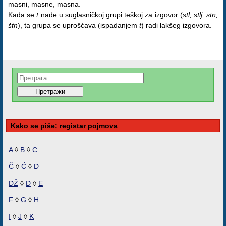
masni, masne, masna.
Kada se
t
nađe u suglasničkoj grupi teškoj za izgovor (
stl, stlj, stn,
štn
), ta grupa se uprošćava (ispadanjem
t
) radi lakšeg izgovora.
Kako se piše: registar pojmova
A
◊
B
◊
C
Č
◊
Ć
◊
D
DŽ
◊
Đ
◊
E
F
◊
G
◊
H
I
◊
J
◊
K