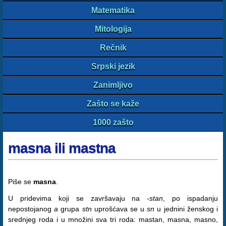
Matematika
Mitologija
Rečnik
Srpski jezik
Zanimljivo
Zašto se kaže
1000 zašto
masna ili mastna
Piše se
masna
.
U pridevima koji se završavaju na
-stan
, po ispadanju
nepostojanog
a
grupa
stn
uprošćava se u
sn
u jednini ženskog i
srednjeg roda i u množini sva tri roda: mastan, masna, masno,