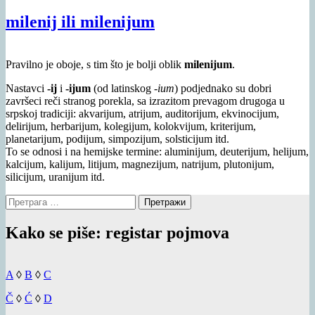
milenij ili milenijum
Pravilno je oboje, s tim što je bolji oblik
milenijum
.
Nastavci
-ij
i
-ijum
(od latinskog
-ium
) podjednako su dobri
završeci reči stranog porekla, sa izrazitom prevagom drugoga u
srpskoj tradiciji: akvarijum, atrijum, auditorijum, ekvinocijum,
delirijum, herbarijum, kolegijum, kolokvijum, kriterijum,
planetarijum, podijum, simpozijum, solsticijum itd.
To se odnosi i na hemijske termine: aluminijum, deuterijum, helijum,
kalcijum, kalijum, litijum, magnezijum, natrijum, plutonijum,
silicijum, uranijum itd.
Претрага
за:
Kako se piše: registar pojmova
A
◊
B
◊
C
Č
◊
Ć
◊
D