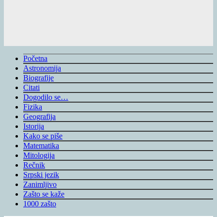
Početna
Astronomija
Biografije
Citati
Dogodilo se…
Fizika
Geografija
Istorija
Kako se piše
Matematika
Mitologija
Rečnik
Srpski jezik
Zanimljivo
Zašto se kaže
1000 zašto