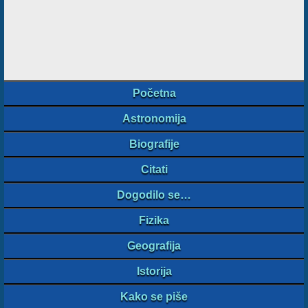
Početna
Astronomija
Biografije
Citati
Dogodilo se…
Fizika
Geografija
Istorija
Kako se piše