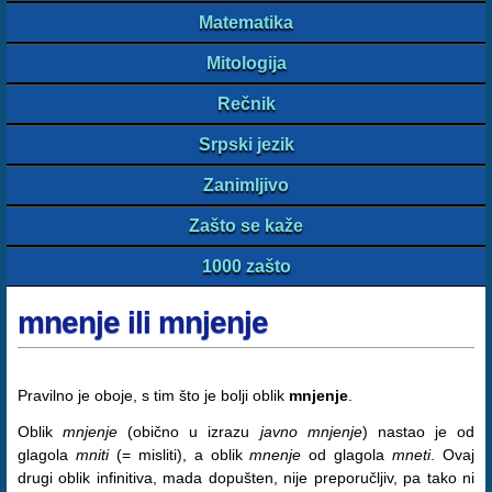
Matematika
Mitologija
Rečnik
Srpski jezik
Zanimljivo
Zašto se kaže
1000 zašto
mnenje ili mnjenje
Pravilno je oboje, s tim što je bolji oblik
mnjenje
.
Oblik
mnjenje
(obično u izrazu
javno mnjenje
) nastao je od
glagola
mniti
(= misliti), a oblik
mnenje
od glagola
mneti
. Ovaj
drugi oblik infinitiva, mada dopušten, nije preporučljiv, pa tako ni