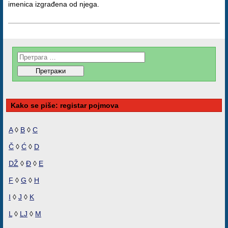
imenica izgrađena od njega.
Kako se piše: registar pojmova
A
◊
B
◊
C
Č
◊
Ć
◊
D
DŽ
◊
Đ
◊
E
F
◊
G
◊
H
I
◊
J
◊
K
L
◊
LJ
◊
M