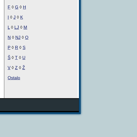
F
◊
G
◊
H
I
◊
J
◊
K
L
◊
LJ
◊
M
N
◊
NJ
◊
O
P
◊
R
◊
S
Š
◊
T
◊
U
V
◊
Z
◊
Ž
Ostalo