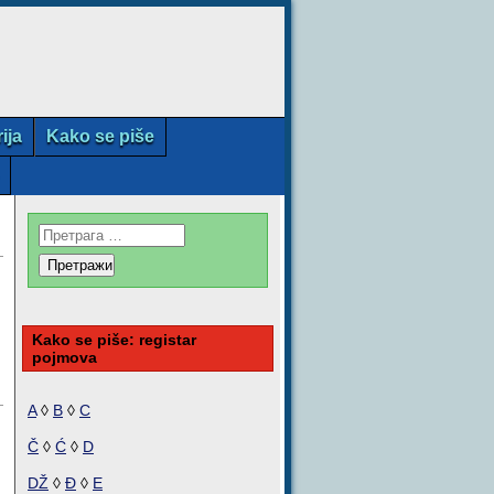
rija
Kako se piše
Kako se piše: registar
pojmova
A
◊
B
◊
C
Č
◊
Ć
◊
D
DŽ
◊
Đ
◊
E