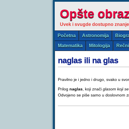
Opšte obra
Uvek i svugde dostupno znanje
Početna
Astronomija
Biogra
Matematika
Mitologija
Rečn
naglas ili na glas
Pravilno je i jedno i drugo, svako u sv
Prilog
naglas
, koji znači
glasom koji se
Odvojeno se piše samo u doslovnom zna