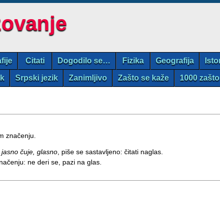
zovanje
fije
Citati
Dogodilo se…
Fizika
Geografija
Isto
ik
Srpski jezik
Zanimljivo
Zašto se kaže
1000 zašto
om značenju.
 jasno čuje, glasno
, piše se sastavljeno: čitati naglas.
čenju: ne deri se, pazi na glas.