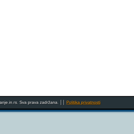
nje.in.rs. Sva prava zadržana. ││
Politika privatnosti