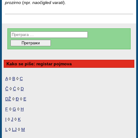
prozirno
(npr.
naočigled varati
).
Kako se piše: registar pojmova
A
◊
B
◊
C
Č
◊
Ć
◊
D
DŽ
◊
Đ
◊
E
F
◊
G
◊
H
I
◊
J
◊
K
L
◊
LJ
◊
M