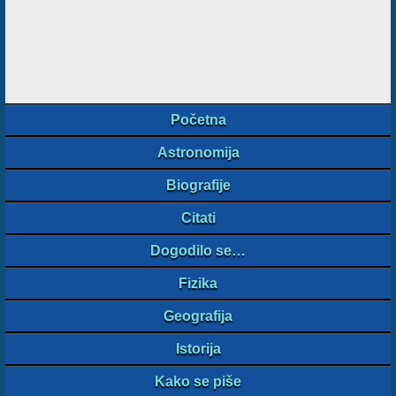
Početna
Astronomija
Biografije
Citati
Dogodilo se…
Fizika
Geografija
Istorija
Kako se piše