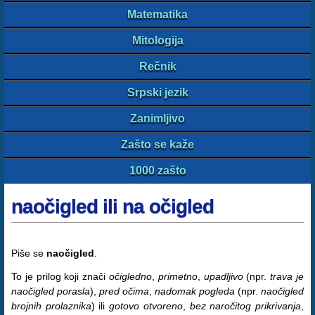
Matematika
Mitologija
Rečnik
Srpski jezik
Zanimljivo
Zašto se kaže
1000 zašto
naočigled ili na očigled
Piše se
naočigled
.
To je prilog koji znači
očigledno
,
primetno
,
upadljivo
(npr.
trava je
naočigled porasla
),
pred očima
,
nadomak pogleda
(npr.
naočigled
brojnih prolaznika
) ili
gotovo otvoreno
,
bez naročitog prikrivanja
,