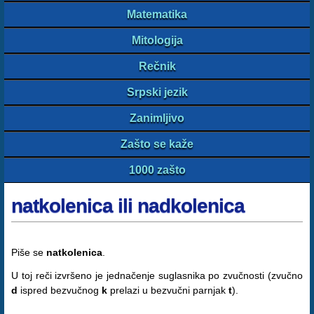
Matematika
Mitologija
Rečnik
Srpski jezik
Zanimljivo
Zašto se kaže
1000 zašto
natkolenica ili nadkolenica
Piše se
natkolenica
.
U toj reči izvršeno je jednačenje suglasnika po zvučnosti (zvučno
d
ispred bezvučnog
k
prelazi u bezvučni parnjak
t
).