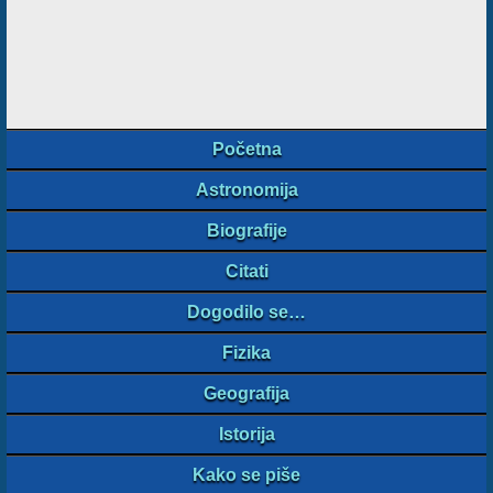
Početna
Astronomija
Biografije
Citati
Dogodilo se…
Fizika
Geografija
Istorija
Kako se piše