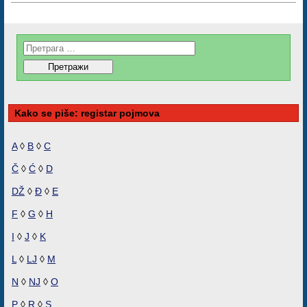
Kako se piše: registar pojmova
A
◊
B
◊
C
Č
◊
Ć
◊
D
DŽ
◊
Đ
◊
E
F
◊
G
◊
H
I
◊
J
◊
K
L
◊
LJ
◊
M
N
◊
NJ
◊
O
P
◊
R
◊
S