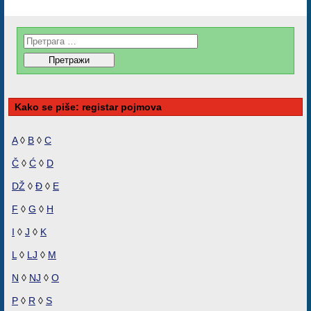
Kako se piše: registar pojmova
A
◊
B
◊
C
Č
◊
Ć
◊
D
DŽ
◊
Đ
◊
E
F
◊
G
◊
H
I
◊
J
◊
K
L
◊
LJ
◊
M
N
◊
NJ
◊
O
P
◊
R
◊
S