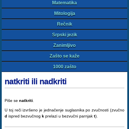
Matematika
Mitologija
Rečnik
Srpski jezik
Zanimljivo
Zašto se kaže
1000 zašto
natkriti ili nadkriti
Piše se
natkriti
.
U toj reči izvršeno je jednačenje suglasnika po zvučnosti (zvučno
d
ispred bezvučnog
k
prelazi u bezvučni parnjak
t
).