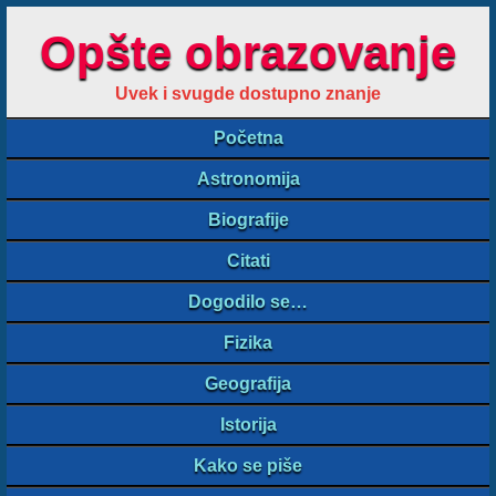
Opšte obrazovanje
Uvek i svugde dostupno znanje
Početna
Astronomija
Biografije
Citati
Dogodilo se…
Fizika
Geografija
Istorija
Kako se piše