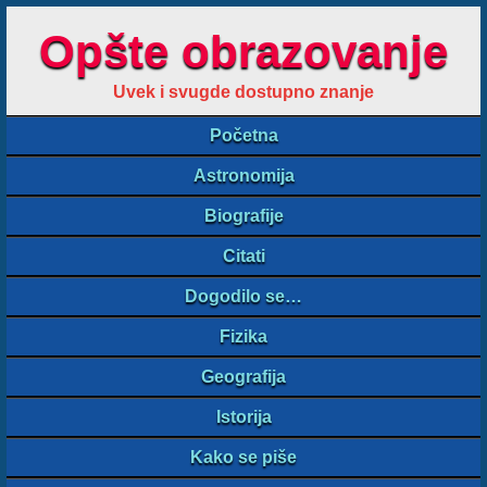
Opšte obrazovanje
Uvek i svugde dostupno znanje
Početna
Astronomija
Biografije
Citati
Dogodilo se…
Fizika
Geografija
Istorija
Kako se piše