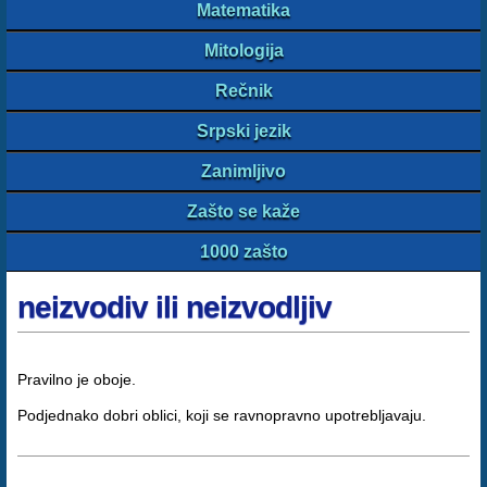
Matematika
Mitologija
Rečnik
Srpski jezik
Zanimljivo
Zašto se kaže
1000 zašto
neizvodiv ili neizvodljiv
Pravilno je oboje.
Podjednako dobri oblici, koji se ravnopravno upotrebljavaju.