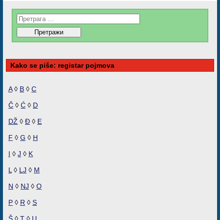
Kako se piše: registar pojmova
A
◊
B
◊
C
Č
◊
Ć
◊
D
DŽ
◊
Đ
◊
E
F
◊
G
◊
H
I
◊
J
◊
K
L
◊
LJ
◊
M
N
◊
NJ
◊
O
P
◊
R
◊
S
Š
◊
T
◊
U