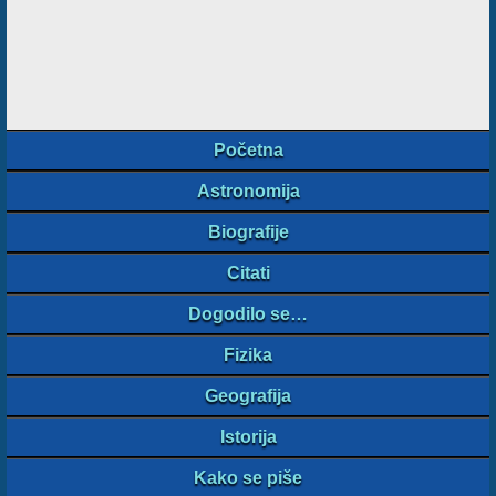
Početna
Astronomija
Biografije
Citati
Dogodilo se…
Fizika
Geografija
Istorija
Kako se piše