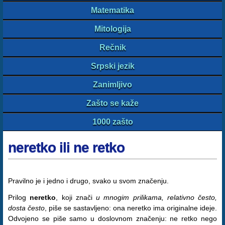
Matematika
Mitologija
Rečnik
Srpski jezik
Zanimljivo
Zašto se kaže
1000 zašto
neretko ili ne retko
Pravilno je i jedno i drugo, svako u svom značenju.
Prilog
neretko
, koji znači
u mnogim prilikama, relativno često,
dosta često
, piše se sastavljeno: ona neretko ima originalne ideje.
Odvojeno se piše samo u doslovnom značenju: ne retko nego