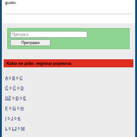
gusto.
Kako se piše: registar pojmova
A
◊
B
◊
C
Č
◊
Ć
◊
D
DŽ
◊
Đ
◊
E
F
◊
G
◊
H
I
◊
J
◊
K
L
◊
LJ
◊
M