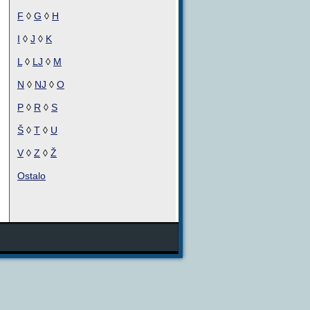
F
◊
G
◊
H
I
◊
J
◊
K
L
◊
LJ
◊
M
N
◊
NJ
◊
O
P
◊
R
◊
S
Š
◊
T
◊
U
V
◊
Z
◊
Ž
Ostalo