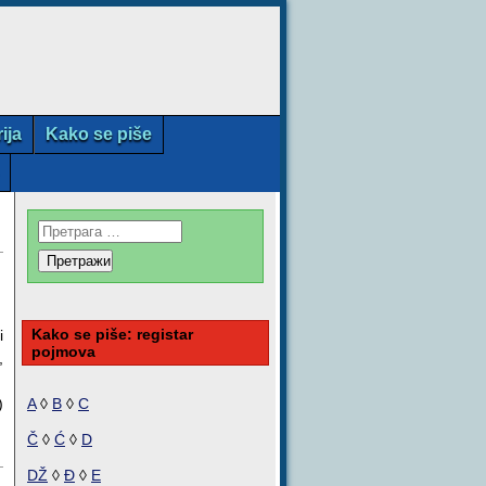
rija
Kako se piše
Kako se piše: registar
i
pojmova
,
)
A
◊
B
◊
C
Č
◊
Ć
◊
D
DŽ
◊
Đ
◊
E