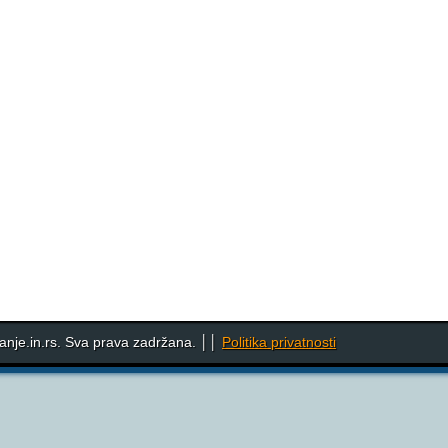
nje.in.rs. Sva prava zadržana. ││
Politika privatnosti