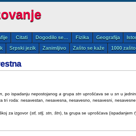
zovanje
fije
Citati
Dogodilo se…
Fizika
Geografija
Isto
ik
Srpski jezik
Zanimljivo
Zašto se kaže
1000 zašto
vestna
an
, po ispadanju nepostojanog
a
grupa
stn
uprošćava se u
sn
u jednin
va tri roda: nesavestan, nesavesna, nesavesno, nesavesni, nesavesne
škoj za izgovor (
stl, stlj, stn, štn
), ta grupa se uprošćava (ispadanjem
t