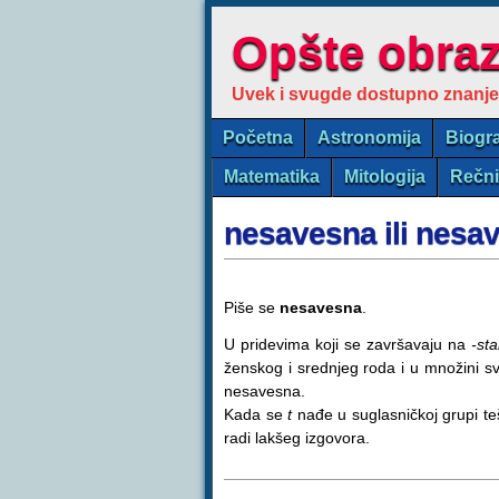
Opšte obra
Uvek i svugde dostupno znanje
Početna
Astronomija
Biogra
Matematika
Mitologija
Rečn
nesavesna ili nesa
Piše se
nesavesna
.
U pridevima koji se završavaju na
-st
ženskog i srednjeg roda i u množini s
nesavesna.
Kada se
t
nađe u suglasničkoj grupi te
radi lakšeg izgovora.